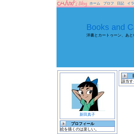
ホーム
プロフ
日記
イ
Books and C
洋書とカートゥーン、あと
該当す
新田真子
プロフィール
絵を描くのは楽しい。