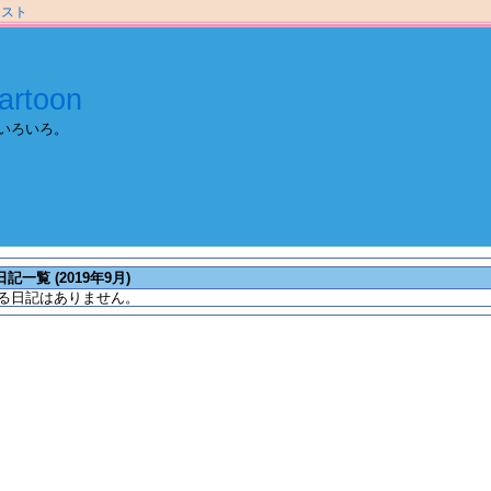
ラスト
artoon
いろいろ。
日記一覧 (2019年9月)
る日記はありません。