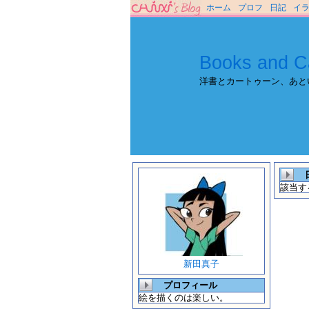
ホーム
プロフ
日記
イ
Books and C
洋書とカートゥーン、あと
該当す
新田真子
プロフィール
絵を描くのは楽しい。