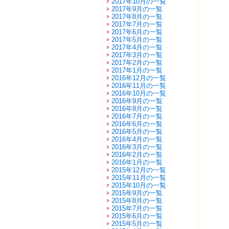
2017年10月の一覧
2017年9月の一覧
2017年8月の一覧
2017年7月の一覧
2017年6月の一覧
2017年5月の一覧
2017年4月の一覧
2017年3月の一覧
2017年2月の一覧
2017年1月の一覧
2016年12月の一覧
2016年11月の一覧
2016年10月の一覧
2016年9月の一覧
2016年8月の一覧
2016年7月の一覧
2016年6月の一覧
2016年5月の一覧
2016年4月の一覧
2016年3月の一覧
2016年2月の一覧
2016年1月の一覧
2015年12月の一覧
2015年11月の一覧
2015年10月の一覧
2015年9月の一覧
2015年8月の一覧
2015年7月の一覧
2015年6月の一覧
2015年5月の一覧