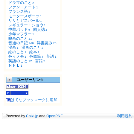
ドラマのこと
2
ファン・アート
1
フランス語
1
モータースポーツ
1
リサとガスパール
1
レギュラー・ショウ
1
中華パッド
同人誌
6
4
少年マフラー
1
映画のこと
11
普通の日記
洋書読み
149
75
漫画
漫画のこと
1
2
絵のこと
絵本
1
1
色々メモ
色鉛筆
英語
1
4
1
英語のこと
言語
12
2
ＮＦＬ
1
ユーザーリンク
はてなブックマークに追加
Powered by
Chixi.jp
and
OpenPNE
利用規約