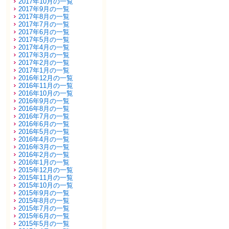
2017年10月の一覧
2017年9月の一覧
2017年8月の一覧
2017年7月の一覧
2017年6月の一覧
2017年5月の一覧
2017年4月の一覧
2017年3月の一覧
2017年2月の一覧
2017年1月の一覧
2016年12月の一覧
2016年11月の一覧
2016年10月の一覧
2016年9月の一覧
2016年8月の一覧
2016年7月の一覧
2016年6月の一覧
2016年5月の一覧
2016年4月の一覧
2016年3月の一覧
2016年2月の一覧
2016年1月の一覧
2015年12月の一覧
2015年11月の一覧
2015年10月の一覧
2015年9月の一覧
2015年8月の一覧
2015年7月の一覧
2015年6月の一覧
2015年5月の一覧