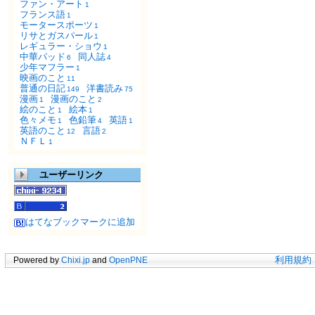
ファン・アート
1
フランス語
1
モータースポーツ
1
リサとガスパール
1
レギュラー・ショウ
1
中華パッド
同人誌
6
4
少年マフラー
1
映画のこと
11
普通の日記
洋書読み
149
75
漫画
漫画のこと
1
2
絵のこと
絵本
1
1
色々メモ
色鉛筆
英語
1
4
1
英語のこと
言語
12
2
ＮＦＬ
1
ユーザーリンク
はてなブックマークに追加
Powered by
Chixi.jp
and
OpenPNE
利用規約