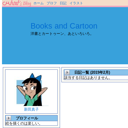
ホーム
プロフ
日記
イラスト
Books and Cartoon
洋書とカートゥーン、あといろいろ。
日記一覧 (2019年2月)
該当する日記はありません。
新田真子
プロフィール
絵を描くのは楽しい。