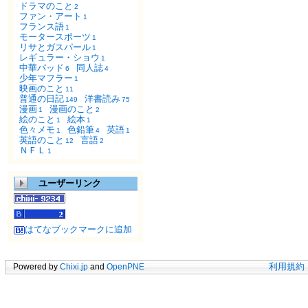
ドラマのこと
2
ファン・アート
1
フランス語
1
モータースポーツ
1
リサとガスパール
1
レギュラー・ショウ
1
中華パッド
同人誌
6
4
少年マフラー
1
映画のこと
11
普通の日記
洋書読み
149
75
漫画
漫画のこと
1
2
絵のこと
絵本
1
1
色々メモ
色鉛筆
英語
1
4
1
英語のこと
言語
12
2
ＮＦＬ
1
ユーザーリンク
はてなブックマークに追加
Powered by
Chixi.jp
and
OpenPNE
利用規約