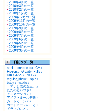
2010年4月の一覧
2010年3月の一覧
2010年2月の一覧
2010年1月の一覧
2009年12月の一覧
2009年11月の一覧
2009年10月の一覧
2009年9月の一覧
2009年8月の一覧
2009年7月の一覧
2009年6月の一覧
2009年5月の一覧
2009年4月の一覧
2009年3月の一覧
日記タグ一覧
axel
cartoon
CM
1
108
1
Frozen
Gravity_Falls
1
3
KIKK-ASS
NFL
1
48
regular_show
spin
1
1
tracy
wakfu
1
1
「アナと雪の女王」
2
ただの思いつき
1
アニメーション
3
アメフトルール解説
7
カートゥーン
122
カートゥーンのこと
1
ドラマのこと
2