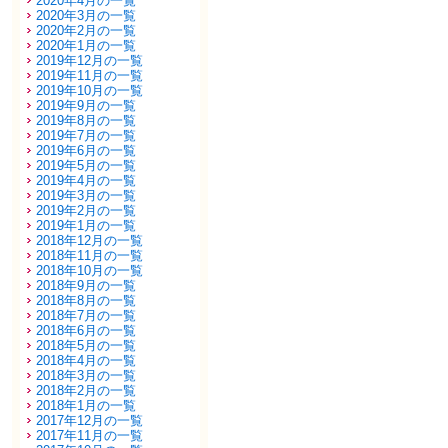
2020年4月の一覧
2020年3月の一覧
2020年2月の一覧
2020年1月の一覧
2019年12月の一覧
2019年11月の一覧
2019年10月の一覧
2019年9月の一覧
2019年8月の一覧
2019年7月の一覧
2019年6月の一覧
2019年5月の一覧
2019年4月の一覧
2019年3月の一覧
2019年2月の一覧
2019年1月の一覧
2018年12月の一覧
2018年11月の一覧
2018年10月の一覧
2018年9月の一覧
2018年8月の一覧
2018年7月の一覧
2018年6月の一覧
2018年5月の一覧
2018年4月の一覧
2018年3月の一覧
2018年2月の一覧
2018年1月の一覧
2017年12月の一覧
2017年11月の一覧