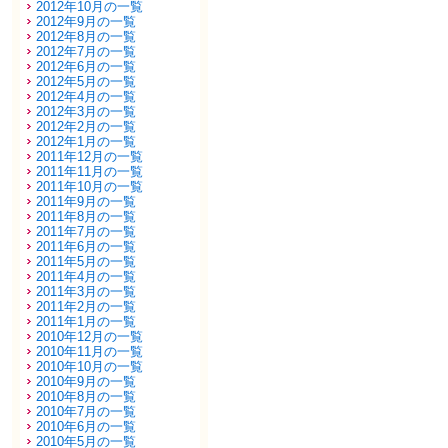
2012年10月の一覧
2012年9月の一覧
2012年8月の一覧
2012年7月の一覧
2012年6月の一覧
2012年5月の一覧
2012年4月の一覧
2012年3月の一覧
2012年2月の一覧
2012年1月の一覧
2011年12月の一覧
2011年11月の一覧
2011年10月の一覧
2011年9月の一覧
2011年8月の一覧
2011年7月の一覧
2011年6月の一覧
2011年5月の一覧
2011年4月の一覧
2011年3月の一覧
2011年2月の一覧
2011年1月の一覧
2010年12月の一覧
2010年11月の一覧
2010年10月の一覧
2010年9月の一覧
2010年8月の一覧
2010年7月の一覧
2010年6月の一覧
2010年5月の一覧