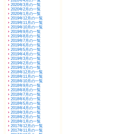
2020年4月の一覧
2020年3月の一覧
2020年2月の一覧
2020年1月の一覧
2019年12月の一覧
2019年11月の一覧
2019年10月の一覧
2019年9月の一覧
2019年8月の一覧
2019年7月の一覧
2019年6月の一覧
2019年5月の一覧
2019年4月の一覧
2019年3月の一覧
2019年2月の一覧
2019年1月の一覧
2018年12月の一覧
2018年11月の一覧
2018年10月の一覧
2018年9月の一覧
2018年8月の一覧
2018年7月の一覧
2018年6月の一覧
2018年5月の一覧
2018年4月の一覧
2018年3月の一覧
2018年2月の一覧
2018年1月の一覧
2017年12月の一覧
2017年11月の一覧