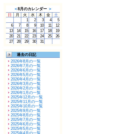
＜
8月のカレンダー
＞
日
月
火
水
木
金
土
1
2
3
4
5
6
7
8
9
10
11
12
13
14
15
16
17
18
19
20
21
22
23
24
25
26
27
28
29
30
31
過去の日記
2026年8月の一覧
2026年7月の一覧
2026年6月の一覧
2026年5月の一覧
2026年4月の一覧
2026年3月の一覧
2026年2月の一覧
2026年1月の一覧
2025年12月の一覧
2025年11月の一覧
2025年10月の一覧
2025年9月の一覧
2025年8月の一覧
2025年7月の一覧
2025年6月の一覧
2025年5月の一覧
2025年4月の一覧