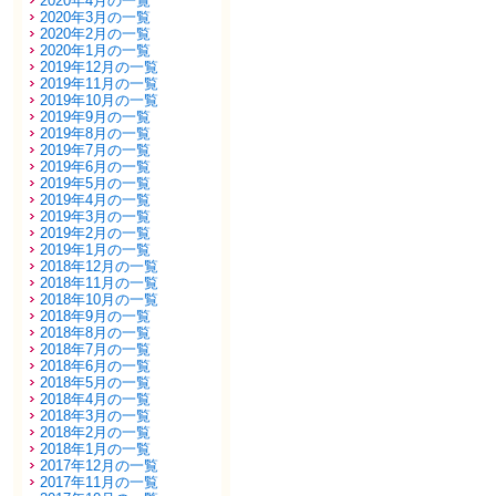
2020年4月の一覧
2020年3月の一覧
2020年2月の一覧
2020年1月の一覧
2019年12月の一覧
2019年11月の一覧
2019年10月の一覧
2019年9月の一覧
2019年8月の一覧
2019年7月の一覧
2019年6月の一覧
2019年5月の一覧
2019年4月の一覧
2019年3月の一覧
2019年2月の一覧
2019年1月の一覧
2018年12月の一覧
2018年11月の一覧
2018年10月の一覧
2018年9月の一覧
2018年8月の一覧
2018年7月の一覧
2018年6月の一覧
2018年5月の一覧
2018年4月の一覧
2018年3月の一覧
2018年2月の一覧
2018年1月の一覧
2017年12月の一覧
2017年11月の一覧