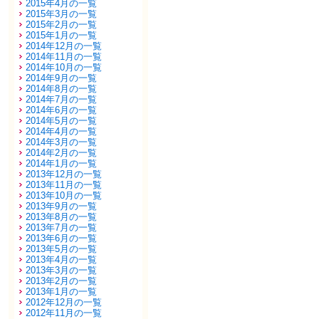
2015年4月の一覧
2015年3月の一覧
2015年2月の一覧
2015年1月の一覧
2014年12月の一覧
2014年11月の一覧
2014年10月の一覧
2014年9月の一覧
2014年8月の一覧
2014年7月の一覧
2014年6月の一覧
2014年5月の一覧
2014年4月の一覧
2014年3月の一覧
2014年2月の一覧
2014年1月の一覧
2013年12月の一覧
2013年11月の一覧
2013年10月の一覧
2013年9月の一覧
2013年8月の一覧
2013年7月の一覧
2013年6月の一覧
2013年5月の一覧
2013年4月の一覧
2013年3月の一覧
2013年2月の一覧
2013年1月の一覧
2012年12月の一覧
2012年11月の一覧