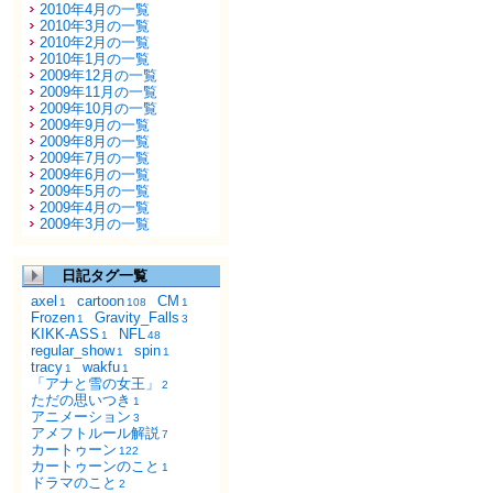
2010年4月の一覧
2010年3月の一覧
2010年2月の一覧
2010年1月の一覧
2009年12月の一覧
2009年11月の一覧
2009年10月の一覧
2009年9月の一覧
2009年8月の一覧
2009年7月の一覧
2009年6月の一覧
2009年5月の一覧
2009年4月の一覧
2009年3月の一覧
日記タグ一覧
axel
cartoon
CM
1
108
1
Frozen
Gravity_Falls
1
3
KIKK-ASS
NFL
1
48
regular_show
spin
1
1
tracy
wakfu
1
1
「アナと雪の女王」
2
ただの思いつき
1
アニメーション
3
アメフトルール解説
7
カートゥーン
122
カートゥーンのこと
1
ドラマのこと
2