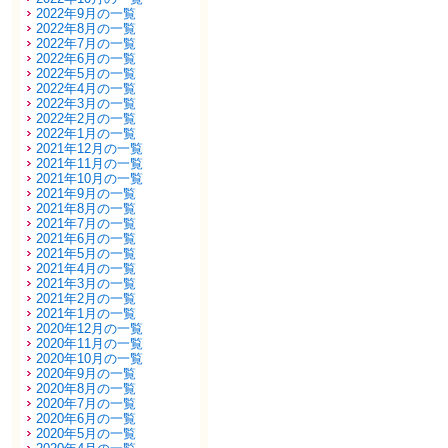
2022年9月の一覧
2022年8月の一覧
2022年7月の一覧
2022年6月の一覧
2022年5月の一覧
2022年4月の一覧
2022年3月の一覧
2022年2月の一覧
2022年1月の一覧
2021年12月の一覧
2021年11月の一覧
2021年10月の一覧
2021年9月の一覧
2021年8月の一覧
2021年7月の一覧
2021年6月の一覧
2021年5月の一覧
2021年4月の一覧
2021年3月の一覧
2021年2月の一覧
2021年1月の一覧
2020年12月の一覧
2020年11月の一覧
2020年10月の一覧
2020年9月の一覧
2020年8月の一覧
2020年7月の一覧
2020年6月の一覧
2020年5月の一覧