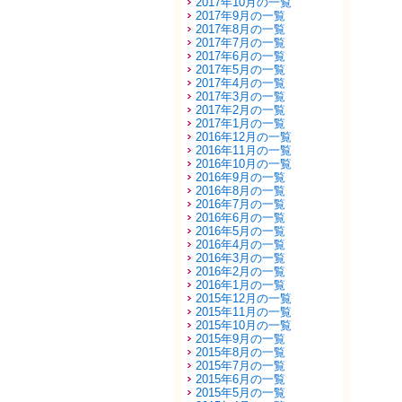
2017年10月の一覧
2017年9月の一覧
2017年8月の一覧
2017年7月の一覧
2017年6月の一覧
2017年5月の一覧
2017年4月の一覧
2017年3月の一覧
2017年2月の一覧
2017年1月の一覧
2016年12月の一覧
2016年11月の一覧
2016年10月の一覧
2016年9月の一覧
2016年8月の一覧
2016年7月の一覧
2016年6月の一覧
2016年5月の一覧
2016年4月の一覧
2016年3月の一覧
2016年2月の一覧
2016年1月の一覧
2015年12月の一覧
2015年11月の一覧
2015年10月の一覧
2015年9月の一覧
2015年8月の一覧
2015年7月の一覧
2015年6月の一覧
2015年5月の一覧