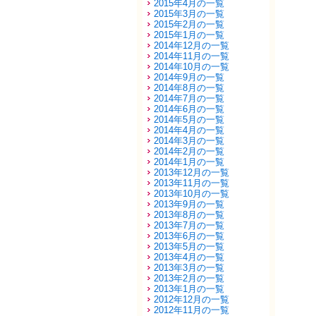
2015年4月の一覧
2015年3月の一覧
2015年2月の一覧
2015年1月の一覧
2014年12月の一覧
2014年11月の一覧
2014年10月の一覧
2014年9月の一覧
2014年8月の一覧
2014年7月の一覧
2014年6月の一覧
2014年5月の一覧
2014年4月の一覧
2014年3月の一覧
2014年2月の一覧
2014年1月の一覧
2013年12月の一覧
2013年11月の一覧
2013年10月の一覧
2013年9月の一覧
2013年8月の一覧
2013年7月の一覧
2013年6月の一覧
2013年5月の一覧
2013年4月の一覧
2013年3月の一覧
2013年2月の一覧
2013年1月の一覧
2012年12月の一覧
2012年11月の一覧