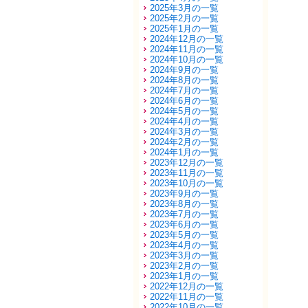
2025年3月の一覧
2025年2月の一覧
2025年1月の一覧
2024年12月の一覧
2024年11月の一覧
2024年10月の一覧
2024年9月の一覧
2024年8月の一覧
2024年7月の一覧
2024年6月の一覧
2024年5月の一覧
2024年4月の一覧
2024年3月の一覧
2024年2月の一覧
2024年1月の一覧
2023年12月の一覧
2023年11月の一覧
2023年10月の一覧
2023年9月の一覧
2023年8月の一覧
2023年7月の一覧
2023年6月の一覧
2023年5月の一覧
2023年4月の一覧
2023年3月の一覧
2023年2月の一覧
2023年1月の一覧
2022年12月の一覧
2022年11月の一覧
2022年10月の一覧