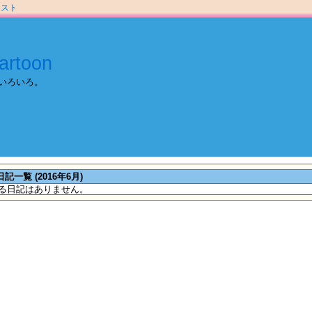
ラスト
artoon
いろいろ。
日記一覧 (2016年6月)
る日記はありません。