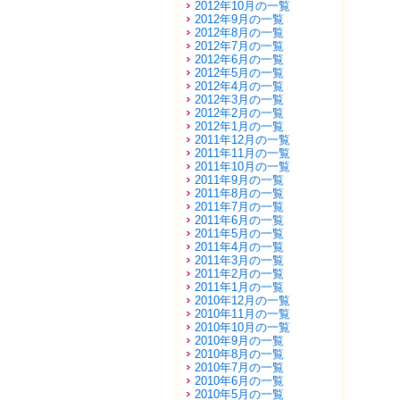
2012年10月の一覧
2012年9月の一覧
2012年8月の一覧
2012年7月の一覧
2012年6月の一覧
2012年5月の一覧
2012年4月の一覧
2012年3月の一覧
2012年2月の一覧
2012年1月の一覧
2011年12月の一覧
2011年11月の一覧
2011年10月の一覧
2011年9月の一覧
2011年8月の一覧
2011年7月の一覧
2011年6月の一覧
2011年5月の一覧
2011年4月の一覧
2011年3月の一覧
2011年2月の一覧
2011年1月の一覧
2010年12月の一覧
2010年11月の一覧
2010年10月の一覧
2010年9月の一覧
2010年8月の一覧
2010年7月の一覧
2010年6月の一覧
2010年5月の一覧