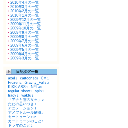
2010年4月の一覧
2010年3月の一覧
2010年2月の一覧
2010年1月の一覧
2009年12月の一覧
2009年11月の一覧
2009年10月の一覧
2009年9月の一覧
2009年8月の一覧
2009年7月の一覧
2009年6月の一覧
2009年5月の一覧
2009年4月の一覧
2009年3月の一覧
日記タグ一覧
axel
cartoon
CM
1
108
1
Frozen
Gravity_Falls
1
3
KIKK-ASS
NFL
1
48
regular_show
spin
1
1
tracy
wakfu
1
1
「アナと雪の女王」
2
ただの思いつき
1
アニメーション
3
アメフトルール解説
7
カートゥーン
122
カートゥーンのこと
1
ドラマのこと
2