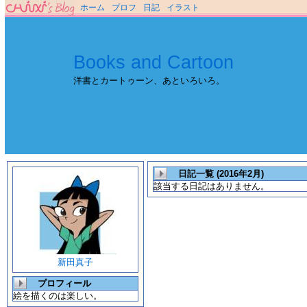
ホーム
プロフ
日記
イラスト
Books and Cartoon
洋書とカートゥーン、あといろいろ。
日記一覧 (2016年2月)
該当する日記はありません。
新田真子
プロフィール
絵を描くのは楽しい。