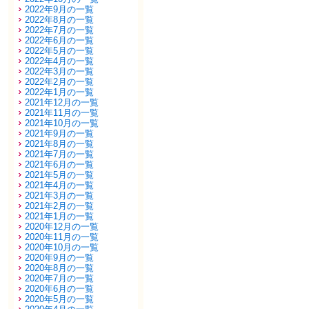
2022年9月の一覧
2022年8月の一覧
2022年7月の一覧
2022年6月の一覧
2022年5月の一覧
2022年4月の一覧
2022年3月の一覧
2022年2月の一覧
2022年1月の一覧
2021年12月の一覧
2021年11月の一覧
2021年10月の一覧
2021年9月の一覧
2021年8月の一覧
2021年7月の一覧
2021年6月の一覧
2021年5月の一覧
2021年4月の一覧
2021年3月の一覧
2021年2月の一覧
2021年1月の一覧
2020年12月の一覧
2020年11月の一覧
2020年10月の一覧
2020年9月の一覧
2020年8月の一覧
2020年7月の一覧
2020年6月の一覧
2020年5月の一覧