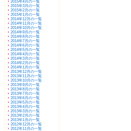
2015年4月の一覧
2015年3月の一覧
2015年2月の一覧
2015年1月の一覧
2014年12月の一覧
2014年11月の一覧
2014年10月の一覧
2014年9月の一覧
2014年8月の一覧
2014年7月の一覧
2014年6月の一覧
2014年5月の一覧
2014年4月の一覧
2014年3月の一覧
2014年2月の一覧
2014年1月の一覧
2013年12月の一覧
2013年11月の一覧
2013年10月の一覧
2013年9月の一覧
2013年8月の一覧
2013年7月の一覧
2013年6月の一覧
2013年5月の一覧
2013年4月の一覧
2013年3月の一覧
2013年2月の一覧
2013年1月の一覧
2012年12月の一覧
2012年11月の一覧