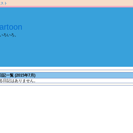
ラスト
artoon
いろいろ。
日記一覧 (2015年7月)
る日記はありません。