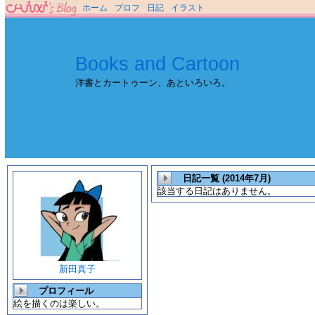
ホーム
プロフ
日記
イラスト
Books and Cartoon
洋書とカートゥーン、あといろいろ。
日記一覧 (2014年7月)
該当する日記はありません。
新田真子
プロフィール
絵を描くのは楽しい。