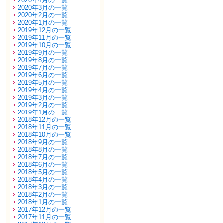
2020年4月の一覧
2020年3月の一覧
2020年2月の一覧
2020年1月の一覧
2019年12月の一覧
2019年11月の一覧
2019年10月の一覧
2019年9月の一覧
2019年8月の一覧
2019年7月の一覧
2019年6月の一覧
2019年5月の一覧
2019年4月の一覧
2019年3月の一覧
2019年2月の一覧
2019年1月の一覧
2018年12月の一覧
2018年11月の一覧
2018年10月の一覧
2018年9月の一覧
2018年8月の一覧
2018年7月の一覧
2018年6月の一覧
2018年5月の一覧
2018年4月の一覧
2018年3月の一覧
2018年2月の一覧
2018年1月の一覧
2017年12月の一覧
2017年11月の一覧