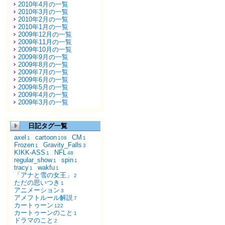
2010年4月の一覧
2010年3月の一覧
2010年2月の一覧
2010年1月の一覧
2009年12月の一覧
2009年11月の一覧
2009年10月の一覧
2009年9月の一覧
2009年8月の一覧
2009年7月の一覧
2009年6月の一覧
2009年5月の一覧
2009年4月の一覧
2009年3月の一覧
日記タグ一覧
axel
cartoon
CM
1
108
1
Frozen
Gravity_Falls
1
3
KIKK-ASS
NFL
1
48
regular_show
spin
1
1
tracy
wakfu
1
1
「アナと雪の女王」
2
ただの思いつき
1
アニメーション
3
アメフトルール解説
7
カートゥーン
122
カートゥーンのこと
1
ドラマのこと
2