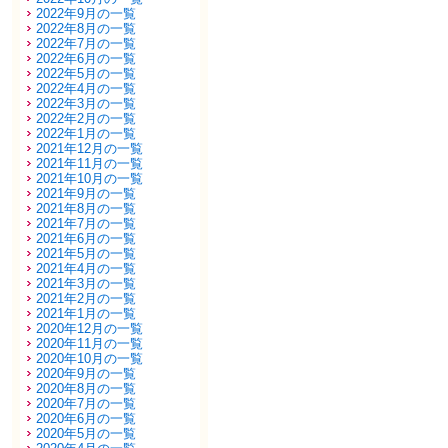
2022年9月の一覧
2022年8月の一覧
2022年7月の一覧
2022年6月の一覧
2022年5月の一覧
2022年4月の一覧
2022年3月の一覧
2022年2月の一覧
2022年1月の一覧
2021年12月の一覧
2021年11月の一覧
2021年10月の一覧
2021年9月の一覧
2021年8月の一覧
2021年7月の一覧
2021年6月の一覧
2021年5月の一覧
2021年4月の一覧
2021年3月の一覧
2021年2月の一覧
2021年1月の一覧
2020年12月の一覧
2020年11月の一覧
2020年10月の一覧
2020年9月の一覧
2020年8月の一覧
2020年7月の一覧
2020年6月の一覧
2020年5月の一覧