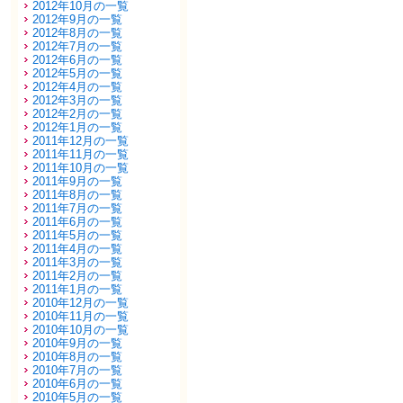
2012年10月の一覧
2012年9月の一覧
2012年8月の一覧
2012年7月の一覧
2012年6月の一覧
2012年5月の一覧
2012年4月の一覧
2012年3月の一覧
2012年2月の一覧
2012年1月の一覧
2011年12月の一覧
2011年11月の一覧
2011年10月の一覧
2011年9月の一覧
2011年8月の一覧
2011年7月の一覧
2011年6月の一覧
2011年5月の一覧
2011年4月の一覧
2011年3月の一覧
2011年2月の一覧
2011年1月の一覧
2010年12月の一覧
2010年11月の一覧
2010年10月の一覧
2010年9月の一覧
2010年8月の一覧
2010年7月の一覧
2010年6月の一覧
2010年5月の一覧