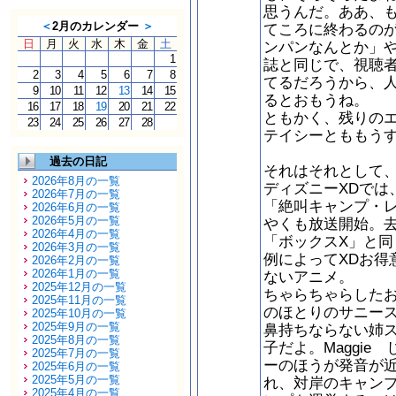
思うんだ。ああ、
＜
2月のカレンダー
＞
てころに終わるの
日
月
火
水
木
金
土
ンパンなんとか」
1
誌と同じで、視聴
2
3
4
5
6
7
8
てるだろうから、
9
10
11
12
13
14
15
るとおもうね。
16
17
18
19
20
21
22
ともかく、残りの
23
24
25
26
27
28
テイシーとももう
過去の日記
それはそれとして
2026年8月の一覧
ディズニーXDでは
2026年7月の一覧
「絶叫キャンプ・レイク
2026年6月の一覧
2026年5月の一覧
やくも放送開始。
2026年4月の一覧
「ボックスX」と同
2026年3月の一覧
例によってXDお得
2026年2月の一覧
2026年1月の一覧
ないアニメ。
2025年12月の一覧
ちゃらちゃらした
2025年11月の一覧
のほとりのサニー
2025年10月の一覧
2025年9月の一覧
鼻持ちならない姉
2025年8月の一覧
子だよ。Maggie
2025年7月の一覧
ーのほうが発音が
2025年6月の一覧
2025年5月の一覧
れ、対岸のキャン
2025年4月の一覧