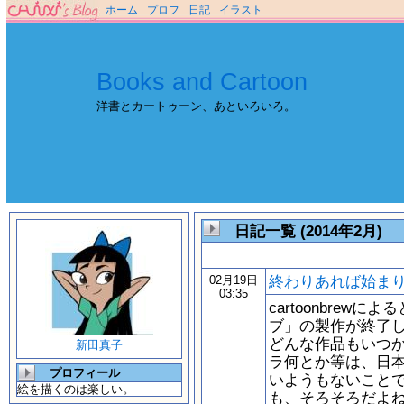
ホーム
プロフ
日記
イラスト
Books and Cartoon
洋書とカートゥーン、あといろいろ。
日記一覧 (2014年2月)
終わりあれば始ま
02月19日
03:35
cartoonbre
ブ」の製作が終了
どんな作品もいつ
新田真子
ラ何とか等は、日
プロフィール
いようもないこと
絵を描くのは楽しい。
も、そろそろだよ