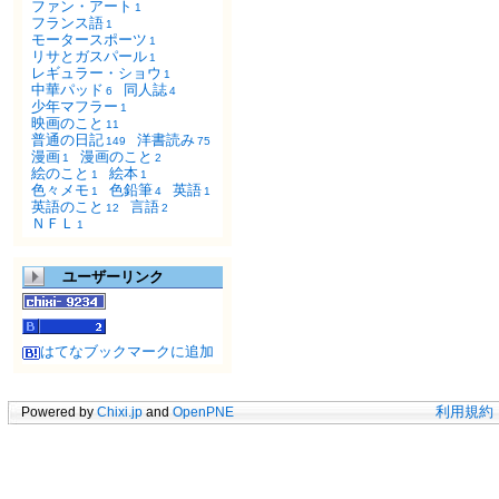
ファン・アート
1
フランス語
1
モータースポーツ
1
リサとガスパール
1
レギュラー・ショウ
1
中華パッド
同人誌
6
4
少年マフラー
1
映画のこと
11
普通の日記
洋書読み
149
75
漫画
漫画のこと
1
2
絵のこと
絵本
1
1
色々メモ
色鉛筆
英語
1
4
1
英語のこと
言語
12
2
ＮＦＬ
1
ユーザーリンク
はてなブックマークに追加
Powered by
Chixi.jp
and
OpenPNE
利用規約