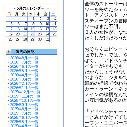
全体のストーリー
＜
5月のカレンダー
＞
ワーを秘めたジェ
日
月
火
水
木
金
土
ト、アメジスト、
1
2
3
4
スティーブンの冒
5
6
7
8
9
10
11
ワーはまだ不明。
12
13
14
15
16
17
18
３人の女性が、な
19
20
21
22
23
24
25
たくしだけだろう
26
27
28
29
30
31
おそらくエピソー
過去の日記
版でした）では、
2026年8月の一覧
ぽく、「アドベン
2026年7月の一覧
イターがそもそも
2026年6月の一覧
2026年5月の一覧
だからしょうがな
2026年4月の一覧
のようなデジタル
2026年3月の一覧
細めの描線でやわ
2026年2月の一覧
2026年1月の一覧
カートゥーン・ネ
2025年12月の一覧
メインの絵柄なん
2025年11月の一覧
い雰囲気があるの
2025年10月の一覧
2025年9月の一覧
2025年8月の一覧
「アドベンチャー
2025年7月の一覧
ーとみせかけてて
2025年6月の一覧
2025年5月の一覧
ーブン・ユニバー
2025年4月の一覧