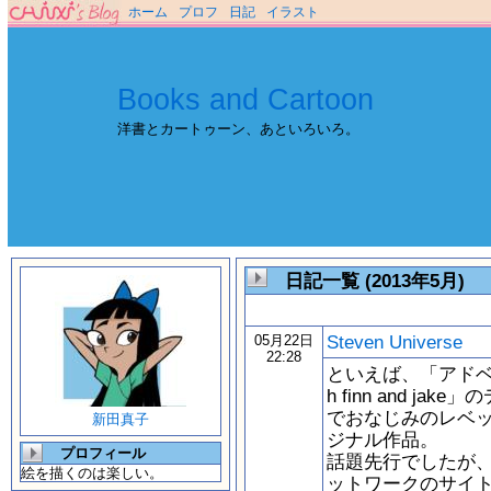
ホーム
プロフ
日記
イラスト
Books and Cartoon
洋書とカートゥーン、あといろいろ。
日記一覧 (2013年5月)
Steven Universe
05月22日
22:28
といえば、「アドベンチャ
h finn and 
でおなじみのレベッカ・
新田真子
ジナル作品。
プロフィール
話題先行でしたが
絵を描くのは楽しい。
ットワークのサイ