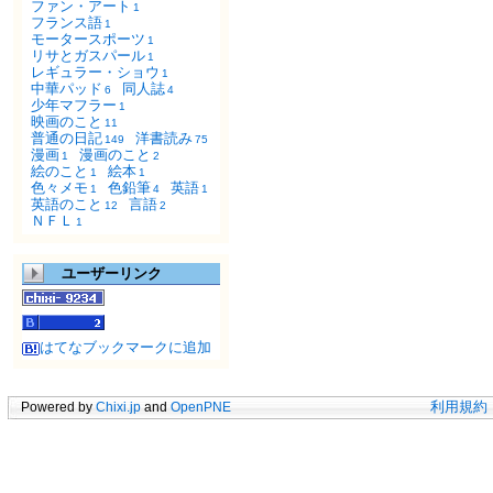
ファン・アート
1
フランス語
1
モータースポーツ
1
リサとガスパール
1
レギュラー・ショウ
1
中華パッド
同人誌
6
4
少年マフラー
1
映画のこと
11
普通の日記
洋書読み
149
75
漫画
漫画のこと
1
2
絵のこと
絵本
1
1
色々メモ
色鉛筆
英語
1
4
1
英語のこと
言語
12
2
ＮＦＬ
1
ユーザーリンク
はてなブックマークに追加
Powered by
Chixi.jp
and
OpenPNE
利用規約