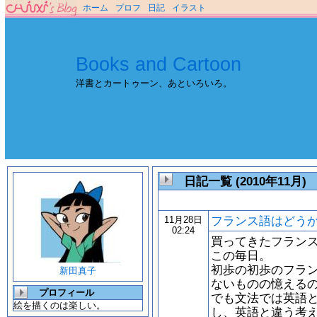
ホーム
プロフ
日記
イラスト
Books and Cartoon
洋書とカートゥーン、あといろいろ。
日記一覧 (2010年11月)
フランス語はどう
11月28日
02:24
買ってきたフラン
この毎日。
初歩の初歩のフラ
新田真子
ないものの憶える
プロフィール
でも文法では英語
絵を描くのは楽しい。
し、英語と違う考