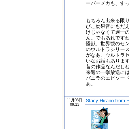
ーパーメカも、す
もちろん出来る限
ぴこ効果音にもだ
けじゃなくて週一
ん。でもあれです
怪獣、世界観のセ
のウルトラシリー
がなあ。ウルトラ
いなお話もありま
昔の作品なんだし
来週の一挙放送に
バニラのエピソー
あ。
Stacy Hirano from 
11月08日
09:13