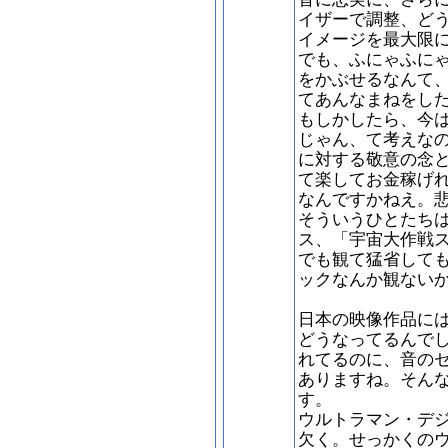
イザーで調整、ど
イメージを最大限
でも、ふにゃふに
をかぶせるなんて
てあんなまねをし
もしかしたら、今
じゃん、て考えな
に対する敬意の念
て楽してお金稼げ
なんですかねえ。
そういうひとたち
ス、「宇宙大作戦
でも観て猛省して
ックなんか観ない
日本の映像作品に
どうなってるんで
れてるのに、音の
ありますね。そん
す。
ウルトラマン・デ
欠く。せっかくの