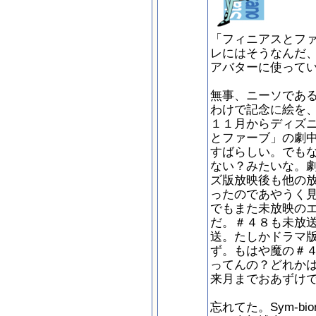
「フィニアスとフ
レにはそうなんだ
アバターに使って
無事、ニーソであ
わけで記念に絵を
１１月からディズ
とファーブ」の劇
すばらしい。でも
ない？みたいな。
ズ版放映後も他の
ったのであやうく
でもまた未放映の
だ。＃４８も未放
送。たしかドラマ
ず。もはや魔の＃
ってんの？どれか
来月までおあずけ
忘れてた。Sym-bio