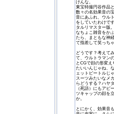
けんな。
東宝特撮円谷作品
数々の名効果音の
音にあふれ、ウル
をしていたわけで
タルリマスター版
なちょこ雑音をか
たら、まともな神
て指差して笑っち
どうです？考えて
て、ウルトラマン
とCGで顔の形変え
たいいんじゃね、
ェットビートルじ
スーツみたいなメ
らどうする？ハヤタ
（死語）にもアピ
ツキャップの顔を
か。
とにかく、効果音
音に忠実に、さら