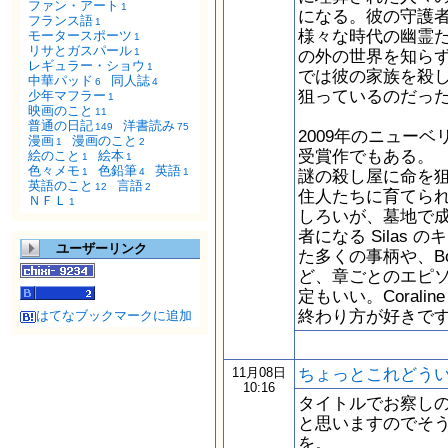
ファン・アート
1
になる。彼の守護者に
フランス語
1
様々な時代の幽霊
モータースポーツ
1
リサとガスパール
1
の外の世界を知らず
レギュラー・ショウ
1
では彼の家族を殺し
中華パッド
同人誌
6
4
狙っているのだっ
少年マフラー
1
映画のこと
11
普通の日記
洋書読み
149
75
2009年のニュー
漫画
漫画のこと
1
2
受賞作でもある。
絵のこと
絵本
1
1
色々メモ
色鉛筆
英語
1
4
1
謎の殺し屋に命を
英語のこと
言語
12
2
住人たちに育てら
ＮＦＬ
1
しろいが、墓地で成
者になる Silas
ユーザーリンク
た多くの事柄や、B
ど、章ごとのエピ
定もいい。Coral
終わり方が好きです
はてなブックマークに追加
ちょっとこれどう
11月08日
10:16
タイトルでお察し
と思いますのでそ
を。