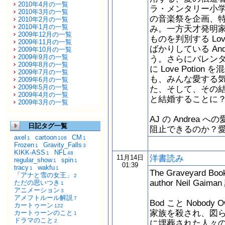
2010年4月の一覧
ラ・メンタリー小学校
2010年3月の一覧
の音楽祭を企画、
2010年2月の一覧
2010年1月の一覧
み。一方天才発明家の 
2009年12月の一覧
ものを判別する Lov
2009年11月の一覧
ばかりしている An
2009年10月の一覧
2009年9月の一覧
う。さらにバレンタイ
2009年8月の一覧
に Love Poti
2009年7月の一覧
も、みんな愛する
2009年6月の一覧
2009年5月の一覧
た、そして、その結果、担
2009年4月の一覧
と結婚することに
2009年3月の一覧
AJ の Andrea 
日記タグ一覧
阻止できるのか？
axel
cartoon
CM
1
108
1
Frozen
Gravity_Falls
1
3
KIKK-ASS
NFL
1
48
洋書読み
11月14日
regular_show
spin
1
1
01:39
tracy
wakfu
1
1
The Graveyard Boo
「アナと雪の女王」
2
author Neil Gaima
ただの思いつき
1
アニメーション
3
アメフトルール解説
7
Bod こと Nobod
カートゥーン
122
家族を殺され、図
カートゥーンのこと
1
ドラマのこと
2
に埋葬された人々