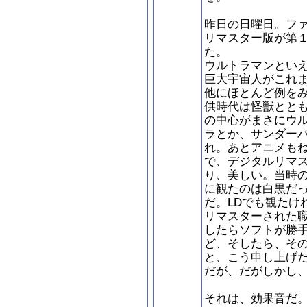
昨日の日曜日。フ
リマスター版が第
た。
ウルトラマンとい
巨大宇宙人がこれ
他にほとんど例を
供時代は怪獣とと
の中心がまさにウ
ラとか、サンダー
れ。あとアニメも
で、デジタルリマ
り、美しい。当時
に観たのは白黒だ
だ。LDでも観たけ
リマスターされた
したらソフトが勝
ど、そしたら、そ
と、こう申し上げ
だが、だがしかし
それは、効果音だ