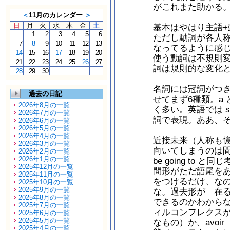
がこれまた助かる
＜
11月のカレンダー
＞
日
月
火
水
木
金
土
基本はやはり主語+
1
2
3
4
5
6
ただし動詞が各人
7
8
9
10
11
12
13
なってるように感
14
15
16
17
18
19
20
使う動詞は不規則
21
22
23
24
25
26
27
詞は規則的な変化
28
29
30
名詞には冠詞がつ
過去の日記
せてまず6種類。a 
2026年8月の一覧
く多い。英語では 
2026年7月の一覧
詞で表現。ああ、
2026年6月の一覧
2026年5月の一覧
2026年4月の一覧
近接未来（人称も
2026年3月の一覧
向いてしまうのは
2026年2月の一覧
2026年1月の一覧
be going to
2025年12月の一覧
問形がただ語尾を
2025年11月の一覧
をつけるだけ、な
2025年10月の一覧
2025年9月の一覧
な。過去形が 在る
2025年8月の一覧
できるのかわから
2025年7月の一覧
ィルコンフレクスが
2025年6月の一覧
2025年5月の一覧
なもの）か、avoi
2025年4月の一覧