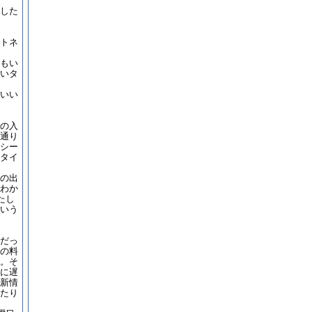
した
トネ
もい
いタ
いい
の入
通り
シー
タイ
の出
わか
たし
いう
だっ
の料
。そ
に遅
新情
たり