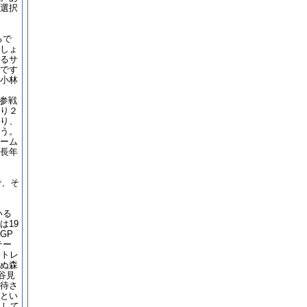
選択
るで
しょ
るサ
です
小林
ト参戦
り２
り、
う。
ーム
長年
で、そ
いる
は19
GP
テー
ットレ
ぬ森
谷見
待さ
とい
うして