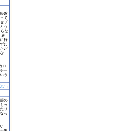
終盤
って
セプ
とう
まらな
、み
に行
ずに
ただ
な
カロ
チー
という
読む→
節の
もっ
たり
なっ
ザ
大混