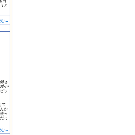
曜日
うと
読む→
収録さ
威勢が
ピソ
けて
んか
使っ
だっ
読む→