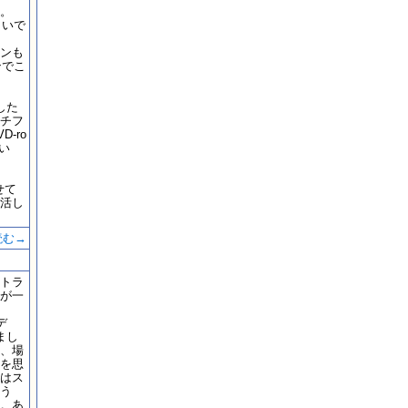
。
らいで
ンも
ンでこ
した
チフ
-ro
い
せて
活し
読む→
トラ
が一
デ
まし
、場
を思
はス
う
。あ