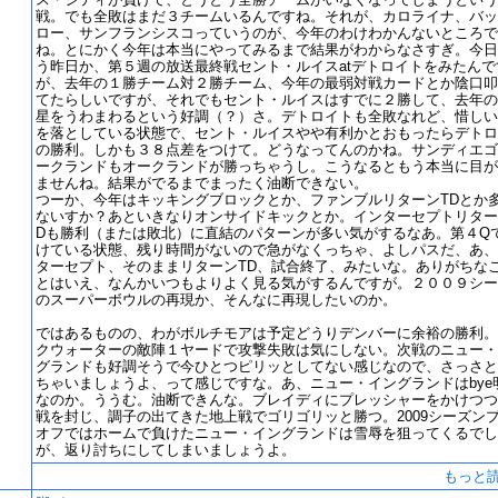
戦。でも全敗はまだ３チームいるんですね。それが、カロライナ、バッ
ロー、サンフランシスコっていうのが、今年のわけわかんないところで
ね。とにかく今年は本当にやってみるまで結果がわからなさすぎ。今日
う昨日か、第５週の放送最終戦セント・ルイスatデトロイトをみたんで
が、去年の１勝チーム対２勝チーム、今年の最弱対戦カードとか陰口叩
てたらしいですが、それでもセント・ルイスはすでに２勝して、去年の
星をうわまわるという好調（？）さ。デトロイトも全敗なれど、惜しい
を落としている状態で、セント・ルイスやや有利かとおもったらデトロ
の勝利。しかも３８点差をつけて。どうなってんのかね。サンディエゴ
ークランドもオークランドが勝っちゃうし。こうなるともう本当に目が
ませんね。結果がでるまでまったく油断できない。
つーか、今年はキッキングブロックとか、ファンブルリターンTDとか
ないすか？あといきなりオンサイドキックとか。インターセプトリター
Dも勝利（または敗北）に直結のパターンが多い気がするなあ。第４Q
けている状態、残り時間がないので急がなくっちゃ、よしパスだ、あ、
ターセプト、そのままリターンTD、試合終了、みたいな。ありがちな
とはいえ、なんかいつもよりよく見る気がするんですが。２００９シー
のスーパーボウルの再現か、そんなに再現したいのか。
ではあるものの、わがボルチモアは予定どうりデンバーに余裕の勝利。
クウォーターの敵陣１ヤードで攻撃失敗は気にしない。次戦のニュー・
グランドも好調そうで今ひとつピリッとしてない感じなので、さっさと
ちゃいましょうよ、って感じですな。あ、ニュー・イングランドはbye
なのか。ううむ。油断できんな。ブレイディにプレッシャーをかけつつ
戦を封じ、調子の出てきた地上戦でゴリゴリッと勝つ。2009シーズン
オフではホームで負けたニュー・イングランドは雪辱を狙ってくるでし
が、返り討ちにしてしまいましょうよ。
もっと