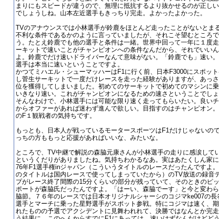
まりにもスピードが違うので、無理に抵抗するより抜かせるのが正しい
でしょうしね。山本左近選手もきっちり完走。よかったよかった。
TVのアナウンスでは小林選手が鈴鹿をほとんど走ったことがないとま
不利な条件であるかのように言っていましたが、それこそ望むところで
う。たとえ鈴鹿でも他の選手と条件は一緒。世界中回って一年に１度走
ーキットで速いことがチャンピオンへの条件なんだから、それでいいん
よ。鈴鹿でだけ速いドライバーなんて意味がない。「鈴鹿でも」速い。
選手は本当に速いということですよ。
かつてミハエル・シューマッハーはF1に行く前、日本F3000にスポッ
し菅生サーキットで一度だけレースを走った経験がありますが、あっさ
位を獲得してしまいました。初めてのサーキットで初めてのマシンに乗
いきなり速い。これがチャンピオンになるための速さということでしょ
そんなわけで、小林選手には可能な限り速く走ってもらいたい。良いチ
からオファーがあれば迷わず進んで欲しい。目指すのはチャンピオン。
のF１観戦者の気持ちです。
もっとも、日本人が戦っているモータースポーツはF1だけじゃないの
っちの方ももっと応援があればいいな、みたいな。
ところで、TV中継で解説の森脇元康さんが小林選手の走りに感涙して
というくだりがありましたね。気持ちわかるなあ。実はあたくしん家に
76年F1選手権inジャパン（こういうタイトルのレースだったんですよ。
のタイトルは国内レースで使ってしまっていたから）のTV放送の録音
プがレース終了間際の15分くらいの部分が残っていて、そのときのピ
ポートが森脇氏だったんですよ。「はーい、森脇でーす」と今と変わら
脇節。７６年のレースでは日本オリジナルシャーシのコジマke007の長
選手とマーチに乗った星野選手がスポット参戦。特にコジマは速く、期
れたものの予選でアクシデントに見舞われれて、決勝ではなんとか完走
う結果に。このへんからすでにF1にあっては、速いはずなんだけどど