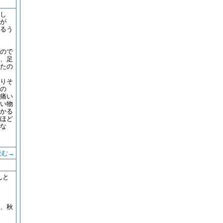
し
が
るう
ので
、足
たの
りそ
の
痛い
い物
かる
ほど
な
読む→
んと
、秋