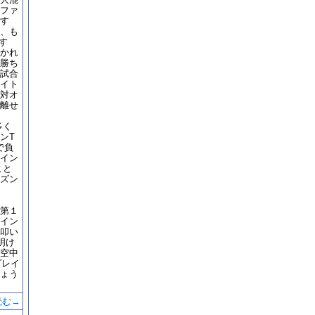
ファ
す
、も
す
かれ
勝ち
試合
イト
対オ
離せ
多く
ンT
で負
イン
こと
ズン
第１
イン
叩い
明け
空中
プレイ
ょう
読む→