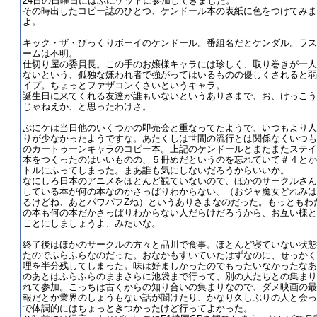
24日の日曜日にはぷにケットに参加してきました。
その時出したコピー誌のひとつ、ケンドール本の表紙に色をつけてみま
よ。
キック・ザ・びっくりボーイのケンドール。番組名だとケンダル。ラス
ームは不明。
仕切り屋の委員長。この手のお嬢様キャラには珍しく、取り巻きが一人
ないという、孤独な嫌われ者で強がってはいるものの優しくされると弱
イプ。ちょっとファザコンくさいというキャラ。
誕生日に来てくれる友達が誰もいないというありさまで、お、けっこう
じゃねえか、と思ったわけさ。
ぷにケは当日他のいくつかの即売会と重なってたようで、いつもより人
りが少なかったようですな。あたくしは世間の流行とは関係なくいつも
のカートゥーンキャラのコピー本。上記のケンドールとまたまたステイ
本をつくったのはいいものの、５冊めだというのを忘れていて＃４とか
トルにふってしまった。まあ誰も気にしないだろうからいいか。
なにしろ日本のアニメをほとんど観ていないので、ほかのサークルさん
している本が何の本なのかさっぱりわからない、（おジャ魔女どれみは
るけどね、あとパワパフZね）というありさまなのだった。もっともわ
の本も何の本だかさっぱりわからない人だらけだろうから、お互い様と
ことにしましょうよ、みたいな。
終了後はほかのサークルの方々と品川で食事。ほとんど寝ていない状態
たのでふらふらなのだった。おなかもすいていたはずなのに、せっかく
理を半分残してしまった。味は好ましかったのでもったいなかったなあ
のあとはふらふらのままさらに池袋まで行って、別の人たちとの集まり
れて参加。こっちは古くからの知り合いの集まりなので、ダメ映画の最
報だとか業界のしょうもない話が聞けたり、かなり久しぶりの人と会っ
で体調的にはちょっときつかったけど行ってよかった。