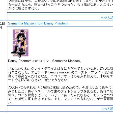
０時前には帰宅。よせばいいのにF1韓国GPを観てしまう。おかげで月
も一日ふらふら。昨日もけっこうきつかった。もう歳だなあ、とこうい
きには感じますねえ。
もっと
Samantha Manson from Danny Phantom
21日
01
Danny Phantom のヒロイン、Samantha Manson。
サムはいいね。グレイ・デライルはなにを演ってもいいなあ。DVDに
れそこなった、エピソード beauty marked のゴースト・ブライド姿が
良くて最高なんだけどなあ。ニコロデオンは心を入れ替えて、未収録エ
ード分をDVDになさい。ぜひそうなさい。
7000円PCもそれなりに順調に稼動し始めたので、今度はサムに色をつ
みましたよ。再インストールで素のフォトショップを見ると、あれ？な
違う。つーか設定がそこそこいじってあったんだなあと、ちょっとづつ
ていた状態に直すわけですね。でも、フォントの入れなおしが一番面倒
た。
もっと