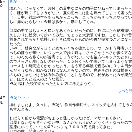
脚が・・・
15日
02
壊れた。じゃなくて、片付けの最中なにかの拍子にひねってしまったら
く、膝が痛くてしょうがない。夏の初めには肘を痛めてしまって困った
（一日中、雑誌や本をあっちからこっち、こっちからそっちとやってい
ちに痛めたらしい）今度は脚か～。勘弁してくれ。
部屋の中ではちょっと痛いなあくらいだったのに、外に出たら結構痛い
久しぶりに杖突いて歩いてみた。ちょっと大袈裟ですね。しかしその昔
首をこれでもかと捻挫したときに買ったものが今再び役立つことになっ
だった。
いやー、杖突ながら歩くとめちゃくちゃ疲れるわ。つーかもう脚痛いよ
っちのほうが辛い。いつも一人で歩く時は、さっさかさっさか歩く方な
で、のろのろ歩くのが苦痛でしょうがない。でも後方へキックのときに
のでさっさか歩けないのだった。１５分くらいで歩いてしまうような買
コースも１時間近くかかったよう。もう寄る年波で直るのに３，４日か
んだろうなあ。動かなければなんともないので、痛みそのものは杖突く
のものじゃないけど休み休み歩くことになるので、杖があった方が楽だ
と、ほとんど老人のような気分。
PCが壊れた後で助かったといい方に考えようや。
もっと
PCが・・・
14日
31
壊れましたよ、久々に。PCが。作画作業用の。スイッチを入れてもう
もすんとも。
しばらく前から電源がちょっと怪しかったけど、マザーもくさい。
部屋もなかなか片付かない中、なんだかもうめんどうくさくなったので
葉原にいって、中古のXPマシンを７０００円で買ってきた。
ゼロの数、間違ってません。