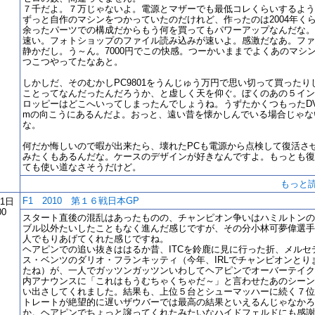
７千だよ。７万じゃないよ。電源とマザーでも最低コレくらいするよう
ずっと自作のマシンをつかっていたのだけれど、作ったのは2004年く
余ったパーツでの構成だからもう何を買ってもパワーアップなんだな。
速い。フォトショップのファイル読み込みが速いよ。感激だなあ。ファ
静かだし。う～ん。7000円でこの快感。つーかいままでよくあのマシ
つこつやってたなあと。
しかしだ、そのむかしPC9801をうんじゅう万円で思い切って買ったり
ことってなんだったんだろうか、と虚しく天を仰ぐ。ぼくのあの５イン
ロッピーはどこへいってしまったんでしょうね。うずたかくつもったDVD
mの向こうにあるんだよ。おっと、遠い昔を懐かしんでいる場合じゃな
な。
何だか悔しいので暇が出来たら、壊れたPCも電源から点検して復活さ
みたくもあるんだな。ケースのデザインが好きなんですよ。もっとも復
ても使い道なさそうだけど。
もっと
F1 2010 第１６戦日本GP
11日
00
スタート直後の混乱はあったものの、チャンピオン争いはハミルトンの
ブル以外たいしたこともなく進んだ感じですが、その分小林可夢偉選手
人でもりあげてくれた感じですね。
ヘアピンでの追い抜きははるか昔、ITCを鈴鹿に見に行った折、メルセ
ス・ベンツのダリオ・フランキッティ（今年、IRLでチャンピオンとり
たね）が、一人でガッツンガッツンいわしてヘアピンでオーバーテイク
内アナウンスに「これはもうむちゃくちゃだ～」と言わせたあのシーン
い出さしてくれました。結果も、上位５台とシューマッハーに続く７位
トレートが絶望的に遅いザウバーでは最高の結果といえるんじゃなかろ
か。ヘアピンでちょっと譲ってくれたみたいなハイドフェルドにも感謝