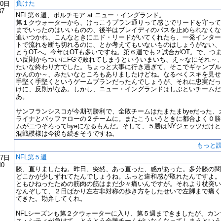
負けた
20日
37
NFL第６週、ボルチモア at ニュー・イングランド。
第１クウォーターから、けっこうプラン通りって感じでリードを守って
までいったのはいいものの、後半はブレイディのパスを止められなくな
追いつかれ、こんなときにエド・リードがいてくれたら、一発インター
トで流れを断ち切れるのに、とか考えてもいないものはしょうがない、
とうOTへ。今年はOTも多いですね。第６週でも２試合がOT。で、つ
い反則からついにFGで敗れてしまうといういまいち、え～なにそれ～
たいな終わり方でした。ちょっと大事に行き過ぎて、そこでギャンブル
かんのか～、みたいなところもありましたけどね。なるべくスキを見せ
手堅く手堅くというゲームプランだったんでしょうが、それに忠実だっ
けに、反則がなあ。しかし、ニュー・イングランドはしぶといチームだ
あ。
サンフランシスコが今期初勝利で、全敗チームはたまたまbyeだった、
ライナとバッファローの２チームに。またこういうときに都合よく０勝
ムが二つそろってbyeになるもんだ。そして、５勝はNYジェッツだけ
混戦模様は今後も続きそうですね。
もっと
NFL第５週
17日
40
膝、直りましたね。昨日、突然、あっ直った、感があった。多分膝の関
どこかが少しずれてたんでしょうね。ふっと違和感が取れたんですよ。
ともひねったための筋肉の筋はまだ少々痛いんですが。それより杖突い
なんぞして、２日ばかり左右非対称の歩き方をしたせいで左脚まで痛く
てきた。勘弁してくれ。
NFLシーズンも第２クウォーターに入り、第５週まできましたが、カン
ス・シティが負けて、とうとう全勝チームがいなくなってしまうという