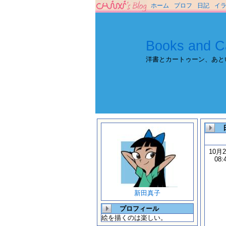
ホーム
プロフ
日記
イ
Books and C
洋書とカートゥーン、あと
10月
08:
新田真子
プロフィール
絵を描くのは楽しい。