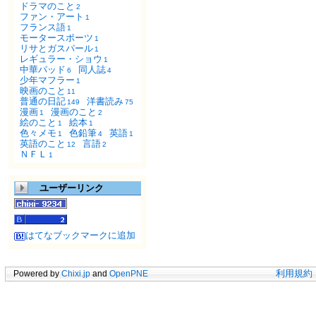
ドラマのこと
2
ファン・アート
1
フランス語
1
モータースポーツ
1
リサとガスパール
1
レギュラー・ショウ
1
中華パッド
同人誌
6
4
少年マフラー
1
映画のこと
11
普通の日記
洋書読み
149
75
漫画
漫画のこと
1
2
絵のこと
絵本
1
1
色々メモ
色鉛筆
英語
1
4
1
英語のこと
言語
12
2
ＮＦＬ
1
ユーザーリンク
はてなブックマークに追加
Powered by
Chixi.jp
and
OpenPNE
利用規約