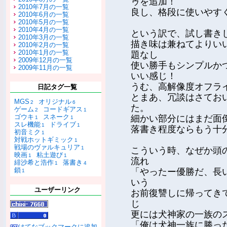
ゥを追加！
2010年7月の一覧
良し、格段に使いやす
2010年6月の一覧
2010年5月の一覧
2010年4月の一覧
という訳で、試し書き
2010年3月の一覧
描き味は兼ねてよりい
2010年2月の一覧
2010年1月の一覧
題なし
2009年12月の一覧
使い勝手もシンプルかつ
2009年11月の一覧
いい感じ！
うむ、高解像度オフラ
日記タグ一覧
とまあ、冗談はさてお
MGS
オリジナル
2
6
た。
ゲーム
コードギアス
2
1
ゴウキ
スネーク
細かい部分にはまだ面
1
1
スレ機能
ドライブ
1
1
落書き程度ならもう十
初音ミク
1
対戦ホットギミック
1
戦場のヴァルキュリア
1
こういう時、なぜか頭
映画
粘土遊び
1
1
流れ
緋沙希と浩作
落書き
1
4
鎖
「やったー優勝だ、長
1
いう
ユーザーリンク
お前復讐しに帰ってき
じ
更には犬神家の一族の
「俺は犬神一族に勝っ
はてなブックマークに追加