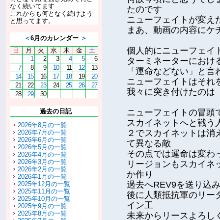
なく続いてます
たのです
これからも何となく続けよう
ニューフェイトが変え
と思ってます。
まあ、動画の内容にケ
＜
6月のカレンダー
＞
個人的にニューフェイ
日
月
火
水
木
金
土
1
2
3
4
5
6
ターミネーターにおけ
7
8
9
10
11
12
13
「運命などない」と言
14
15
16
17
18
19
20
ニューフェイトはそれ
21
22
23
24
25
26
27
我々に突き付けたのは
28
29
30
過去の日記
ニューフェイトの冒頭
スカイネットへと戦う
2026年8月の一覧
２でスカイネットは消
2026年7月の一覧
2026年6月の一覧
て異なる敵
2026年5月の一覧
その点では運命は変わ
2026年4月の一覧
2026年3月の一覧
リージョンもスカイネ
2026年2月の一覧
か作り
2026年1月の一覧
過去へREV9を送り込
2025年12月の一覧
2025年11月の一覧
後に人類抵抗軍のリー
2025年10月の一覧
イン工
2025年9月の一覧
2025年8月の一覧
未来からリースよろし