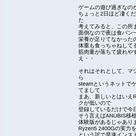
ゲームの遊び過ぎなの
ちょっと2日ほど凄く
た
考えてみると、この所
面倒なので夜は食パン
栄養が足りてなかった
体重も食っちゃねして
筋肉量が落ちて疲れや
え・・
それはそれとして、マシ
ら
steamというネット
てまして
まあ、新しいとはいえRy
クが低いので
登録しているだけで今
そう言えばANUBIS
体験版があるじゃあり
Ryzen5 2400G
という訳で早速インス