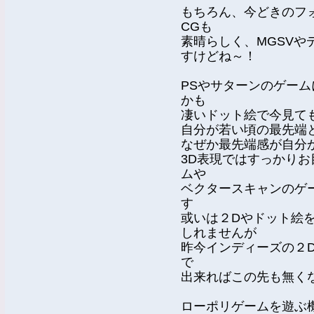
もちろん、今どきのフ
CGも
素晴らしく、MGSV
すけどね～！
PSやサターンのゲー
かも
凄いドット絵で今見て
自分が若い頃の最先端
なぜか最先端感が自分
3D表現ではすっかり
ムや
ベクタースキャンのゲ
す
或いは２Dやドット絵
しれませんが
昨今インディーズの２
で
出来ればこの先も無く
ローポリゲームを遊ぶ