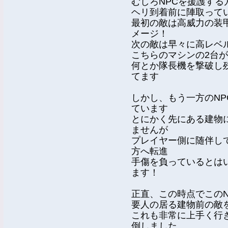
むしろNPCを援護す
ヘリ到着前に陣取って
最初の敵は高威力の装
メージ！
次の敵は早々に高レベ
こちらのマシンの2台
何とか隊長機を撃破し
てます
しかし、もう一方のN
ています
とにかく先にある建物
ませんが
プレイヤー側に随伴して
方へ転進
手傷を負っているとは
ます！
正直、この時点でこの
要人の居る建物前の敵
これも非常に上手く行
倒しました