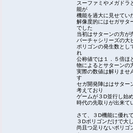
スーファミやメガドラ
能が
機能を過大に見せてい
解像度的にはセガサターン
でした
当初はサターンの方が
バーチャシリーズの大
ポリゴンの発生数とし
れ
公称値では１．５倍ほ
物によるとサターンの
実際の数値は解りませ
す
セガ開発陣ははサター
考えており
ゲームが３D並行し始
時代の先取りが出来て
さて、３D機能に優れ
３Dポリゴンだけで大
尚且つ足りないポリゴ