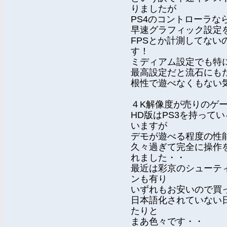
りましたが
PS4のコントローラな
早速グラフィック設定を
FPSとか計測してな
す！
ミディアム設定でも特
最高設定だと流石にも
根性で遊べなくもない
４K解像度が売りのゲー
HD版はPS3を持って
いますが
デモが遊べる程度の性
久々過ぎて完全に操作
れました・・
最近は彩京のシューテ
ンも有り
いずれもお安いので買
日本語化されていない
たりと
まあ色々です・・