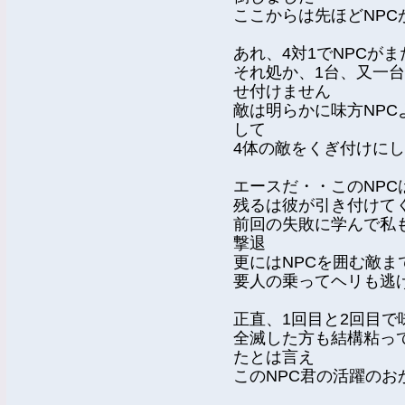
ここからは先ほどNP
あれ、4対1でNPCが
それ処か、1台、又一
せ付けません
敵は明らかに味方NP
して
4体の敵をくぎ付けに
エースだ・・このNPC
残るは彼が引き付けて
前回の失敗に学んで私
撃退
更にはNPCを囲む敵ま
要人の乗ってヘリも逃
正直、1回目と2回目で
全滅した方も結構粘っ
たとは言え
このNPC君の活躍の