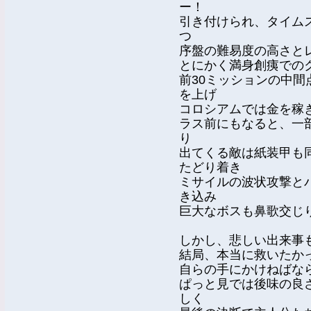
ー！
引き付けられ、タイム
つ
序盤の難易度の高さと
とにかく満身創痍での
前30ミッションの中
を上げ
コロシアムでは金を稼
ラス前にもなると、一
り
出てくる敵は紙装甲も
たどり着き
ミサイルの波状攻撃と
き込み
巨大なボスも鼻歌交じ
しかし、悲しい出来事
結局、本当に救いたか
自らの手にかけねばな
ぱっと見では後味の良
しく