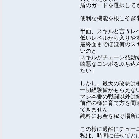
盾のガードを選択して
便利な機能を根こそぎ
半面、スキルと言うレ
低いレベルから入りや
最終面までほぼ何のス
いのと
スキルがチェーン発動
凶悪なコンボをぶち込
たい！
しかし、最大の改悪は
一切経験値がもらえな
マジ本番の戦闘以外は
前作の様に育て方を間
できません
純粋にお金を稼ぐ場所
この様に過酷にチュー
私は、時間に任せてと