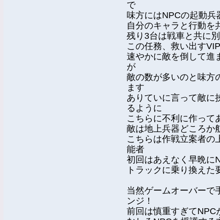
で
味方にはNPCの起動兵
自分のキャラと行動を
残り3台は戦車と共に
この任務、救い出すVI
速やかに敵を倒して進
が
敵の数が多いのと味方
ます
ありていに言って敵に
るように
こちらに不利に作って
敵は地上兵器どころか
こちらは作戦立案者の
能者
初回はあえなく早晩に
トラックに乗り換えた
当然ゲームオーバーで
ンジ！
前回は慎重すぎてNP