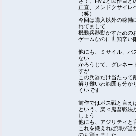
さて、FM2と以作目
正直、メンドクサイレ
（笑）
今回は購入以外の稼働
れてまして
機動兵器動かすための
ゲームなのに世知辛い
他にも、ミサイル、バ
ない
かろうじて、グレネー
すが
この兵器だけ当たって
解り難いわ範囲も分か
くいです
前作ではボス戦と言え
という、楽々鬼畜戦法
しょう
他にも、アジリティと
これを鍛えれば弾が当
のも消えました