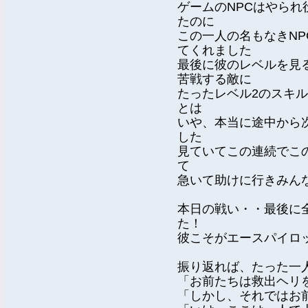
ゲームのNPCはやら
たのに
この一人の名もなきN
てくれました
最後に彼のレベルを見
苦戦する敵に
たったレベル2のスキ
とは
いや、本当に途中から
した
見ていてこの連続でこ
て
急いて助けに行きみん
本日の戦い・・最後に
た！
彼こそがエースパイロ
振り返れば、たった一
「お前たちは救出ヘリ
「しかし、それではお