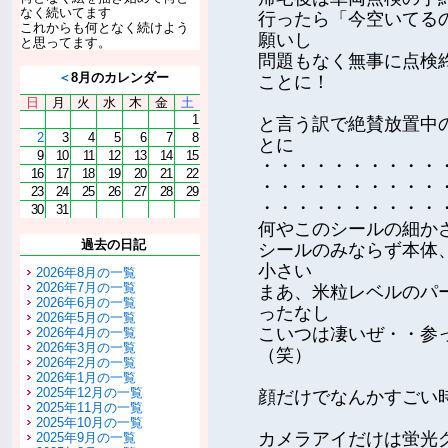
なく続いてます
行ったら「今空いてる
これからも何となく続けよう
願いし
と思ってます。
問題もなく無事に点検
＜
8月のカレンダー
ことに！
日
月
火
水
木
金
土
1
と言う訳で絶賛放置中
2
3
4
5
6
7
8
とに
9
10
11
12
13
14
15
・・・・・・・・・・
16
17
18
19
20
21
22
・・・・・・・・・・
23
24
25
26
27
28
29
・・・・・・・・・・
30
31
何やこのシールの細か
過去の日記
シールのみならず本体
小さい
2026年8月の一覧
2026年7月の一覧
まあ、米粒レベルのパ
2026年6月の一覧
ったなし
2026年5月の一覧
こいつは凄いぜ・・参
2026年4月の一覧
2026年3月の一覧
（笑）
2026年2月の一覧
2026年1月の一覧
2025年12月の一覧
顔だけでなんかすごい
2025年11月の一覧
2025年10月の一覧
カメラアイだけは蛍光
2025年9月の一覧