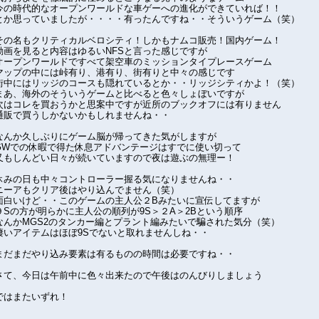
今の時代的なオープンワールドな車ゲーへの進化ができていれば！！
とか思っていましたが・・・・有ったんですね・・そういうゲーム（笑）
その名もクリティカルベロシティ！しかもナムコ販売！国内ゲーム！
動画を見ると内容はゆるいNFSと言った感じですが
オープンワールドですべて架空車のミッションタイプレースゲーム
マップの中には峠有り、港有り、街有りと中々の感じです
街中にはリッジのコースも隠れているとか・・リッジシティかよ！（笑）
まあ、海外のそういうゲームと比べると色々しょぼいですが
次はコレを買おうかと思案中ですが近所のブックオフには有りません
通販で買うしかないかもしれませんね・・
なんか久しぶりにゲーム脳が帰ってきた気がしますが
GWでの休暇で得た休息アドバンテージはすでに使い切って
又もしんどい日々が続いていますので夜は遊ぶの無理ー！
休みの日も中々コントローラー握る気になりませんね・・
ニーアもクリア後はやり込んでません（笑）
面白いけど・・このゲームの主人公２Bみたいに宣伝してますが
９Sの方が明らかに主人公の順列が9S＞２A＞2Bという順序
なんかMGS2のタンカー編とプラント編みたいで騙された気分（笑）
凄いアイテムはほぼ9Sでないと取れませんしね・・
まだまだやり込み要素は有るものの時間は必要ですね・・
さて、今日は午前中に色々出来たので午後はのんびりしましょう
ではまたいずれ！