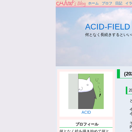
ホーム
プロフ
日記
イ
ACID-FIELD
何となく長続きするといい
(2
2
ACID
プロフィール
何となく絵を描き始めて何と