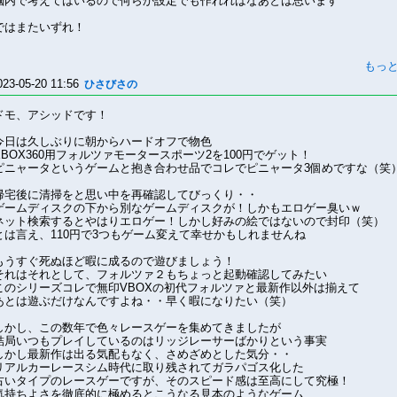
脳内で考えてはいるので何らか設定でも作れればなあとは思います
ではまたいずれ！
もっ
023-05-20 11:56
ひさびさの
ドモ、アシッドです！
今日は久しぶりに朝からハードオフで物色
XBOX360用フォルツァモータースポーツ2を100円でゲット！
ピニャータというゲームと抱き合わせ品でコレでピニャータ3個めですな（笑
帰宅後に清掃をと思い中を再確認してびっくり・・
ゲームディスクの下から別なゲームディスクが！しかもエロゲー臭いｗ
ネット検索するとやはりエロゲー！しかし好みの絵ではないので封印（笑）
とは言え、110円で3つもゲーム変えて幸せかもしれませんね
もうすぐ死ぬほど暇に成るので遊びましょう！
それはそれとして、フォルツァ２もちょっと起動確認してみたい
このシリーズコレで無印VBOXの初代フォルツァと最新作以外は揃えて
あとは遊ぶだけなんですよね・・早く暇になりたい（笑）
しかし、この数年で色々レースゲーを集めてきましたが
結局いつもプレイしているのはリッジレーサーばかりという事実
しかし最新作は出る気配もなく、さめざめとした気分・・
リアルカーレースシム時代に取り残されてガラパゴス化した
古いタイプのレースゲーですが、そのスピード感は至高にして究極！
気持ちよさを徹底的に極めるとこうなる見本のようなゲーム