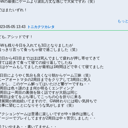
GWの最後にゲームより波乱万丈な感じで大変ですわ（笑）
ではまたいずれ！
もっ
023-05-05 13:43
トニカクツカレタ
ども､アシッドです！
GWも残り今日を入れても3日となりましたが
はっきり言って食っちゃ寝で過ごしました（笑）
初日から4日目まではほぼ死んでまして疲れが押し寄せてきて
寝ては起きて食って寝ての繰り返しでしたね
夜はゲームもしてましたが最初は1時間ほどで辛くて寝てました
5日目にようやく気分も良くなり朝からゲーム三昧（笑）
ニーアオートマタの2周目までをクリアして3周目に突入
しかし、このゲーム解ってはいたけど鬱ゲーですね・・
1周目は色々謎のまま何か明るくエンディング
2周目は一周目の裏側を除く話ですが大筋は同じ
3周目は全てをぶち壊してこっちの心を折りに来る
鬱展開が終始続いてますので、GW終わりには暗い気持ちで
仕事に望むことになりそうな気がします（笑）
アクションゲームは普通に楽しいですが中々操作は難しく
イージーでプレイしてますが2周目は中々苦労しました・・
絵？いやまあ・・書いてません・・