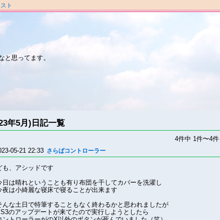
ラスト
なと思ってます。
023年5月)日記一覧
4件中 1件〜4
023-05-21 22:33
さらばコントローラー
ども、アシッドです
今日は晴れということも有り布団を干してカバーを洗濯し
今夜は小綺麗な寝床で寝ることが出来ます
そんな土日で特筆することもなく終わるかと思われましたが
PS3のアップデートが来てたので実行しようとしたら
コントローラーがのX以外のボタンが死んでいました（笑）