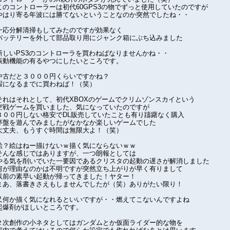
このコントローラーは初代60GPS3の物でずっと使用していたのですが
やはり寄る年波には勝てないということなのか突然でしたね・・
一応分解清掃もしてみたのですが効果なく
バッテリーを外して部品取り用にジャンク箱にぶち込みました
新しいPS3のコントローラを買わねばなりませんかね・・
振動機能の有るやつにしたいところです。
中古だと３０００円くらいですかね？
暇になるまでに買わねば！（笑）
それはそれとして、初代XBOXのゲームでクリムゾンスカイという
空戦ゲームを買いました、気になっていたのですが
３００円しない格安でDL販売していたことも有り躊躇なく購入
序盤を遊んでみましたがなかなか楽しいゲームでした
大丈夫、もうすぐ時間は無限大よ！（笑）
絵？絵はねー描けないｗ描く気にならないｗｗ
そんな感じではありますが、一つ朗報としては
やる気を削いでいた一要因であるクリスタの起動の遅さが解消しました
何が理由なのかは不明ですが突然立ち上がりが早く有りまして
以前の素早い起動が帰ってきました！ヤター！
まあ、落書きさえもしませんでしたが（笑）ありがたい限り！
又何か描く気になれるといいですが・・燃えてこないんですよね
起爆剤がほしいところです。
２次創作の小ネタとしてはガンダムとか仮面ライダー的な物を