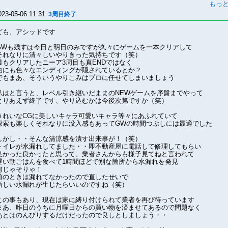
もっ
023-05-06 11:31
3周目終了
ども、アシッドです
GWも残すは今日と明日のみですが久々にゲームを一本クリアして
それなりに清々しいやりきった気持ちです（笑）
最もクリアしたニーア3周目も真ENDではなく
他にも色々なエンディングが隠されているとか？
でもまあ、そういうやりこみはプロに任せてしまいましょう
私はと言うと、レベル引き継いだままのNEWゲームを序盤までやって
とりあえず終了です、やり込むかは今後次第ですか（笑）
きれいなCGに美しいキャラ可愛いキャラ等々にあふれていて
探索も楽しくそれなりに没入感もあってGWの時間つぶしには最適でした
しかし・・そんな清涼感を潰す出来事が！（笑）
トイレが水漏れしてました・・即不動産屋に電話して修理してもらい
良かった良かったと思って、業者さんからも様子見てねと言われて
遅い朝ごはんを食べて1時間ほどで別な箇所から水漏れを発見
何じゃそりゃ！
前のときは漏れてなかったので直したせいで
新しい水漏れが生じたらいいのですね（笑）
この事もあり、現在は家に縛り付けられて業者を再び待っています
まあ、昨日のうちに月曜日からの買い物を済ませてあるので問題なく
あとはのんびりするだけだったので良しとしましょう・・