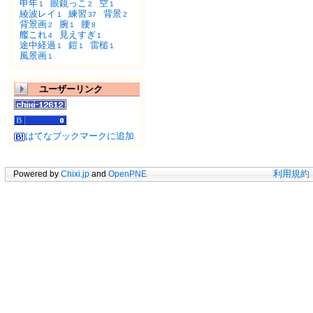
申年
眼鏡っこ
空
1
2
1
綾波レイ
練習
背景
1
37
2
背景画
腕
腰
2
1
8
艦これ
見えすぎ
4
1
途中経過
鎧
雷槌
1
1
1
風景画
1
ユーザーリンク
はてなブックマークに追加
Powered by
Chixi.jp
and
OpenPNE
利用規約