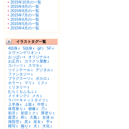
2015年10月の一覧
2015年9月の一覧
2015年8月の一覧
2015年7月の一覧
2015年6月の一覧
2015年5月の一覧
2015年4月の一覧
イラストタグ一覧
4頭身
5頭身
gif
SF
4
4
2
4
エヴァンゲリオン
4
おっぱい
オリジナル
6
6
お正月
カラクリ屋敷
1
1
スパッツ
スマホ
1
2
ツインテール
デジタル
1
1
ファンタジー
1
プラグスーツ
ボカロ
1
1
ホラー
マリ
ミク
1
2
2
ミリタリー
3
むらくもふもふ
2
メイキング
メカ
2
1
ラバーキャットタイツ
1
上半身
上肢
中世
4
4
1
体育座り
俯瞰
刀
2
4
1
初月
初音ミク
厚塗り
1
1
2
叢雲
和
大鳳
女体
2
1
1
35
孫悟空
尻
巫女
手
1
9
1
8
模写
煽り
犬
犬化
2
3
1
1