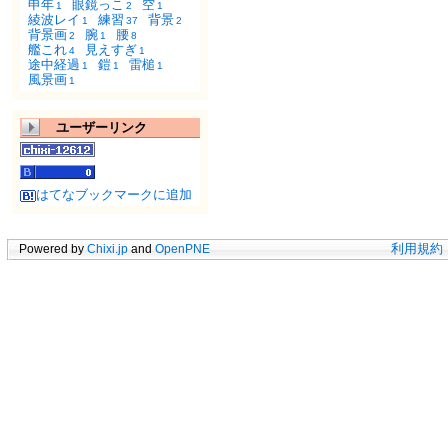
申年
眼鏡っこ
空
1
2
1
綾波レイ
練習
背景
1
37
2
背景画
腕
腰
2
1
8
艦これ
見えすぎ
4
1
途中経過
鎧
雷槌
1
1
1
風景画
1
ユーザーリンク
はてなブックマークに追加
Powered by
Chixi.jp
and
OpenPNE
利用規約