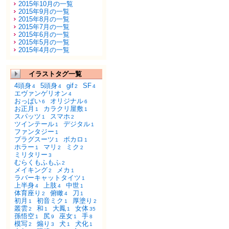
2015年10月の一覧
2015年9月の一覧
2015年8月の一覧
2015年7月の一覧
2015年6月の一覧
2015年5月の一覧
2015年4月の一覧
イラストタグ一覧
4頭身
5頭身
gif
SF
4
4
2
4
エヴァンゲリオン
4
おっぱい
オリジナル
6
6
お正月
カラクリ屋敷
1
1
スパッツ
スマホ
1
2
ツインテール
デジタル
1
1
ファンタジー
1
プラグスーツ
ボカロ
1
1
ホラー
マリ
ミク
1
2
2
ミリタリー
3
むらくもふもふ
2
メイキング
メカ
2
1
ラバーキャットタイツ
1
上半身
上肢
中世
4
4
1
体育座り
俯瞰
刀
2
4
1
初月
初音ミク
厚塗り
1
1
2
叢雲
和
大鳳
女体
2
1
1
35
孫悟空
尻
巫女
手
1
9
1
8
模写
煽り
犬
犬化
2
3
1
1