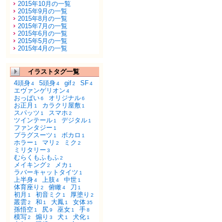
2015年10月の一覧
2015年9月の一覧
2015年8月の一覧
2015年7月の一覧
2015年6月の一覧
2015年5月の一覧
2015年4月の一覧
イラストタグ一覧
4頭身
5頭身
gif
SF
4
4
2
4
エヴァンゲリオン
4
おっぱい
オリジナル
6
6
お正月
カラクリ屋敷
1
1
スパッツ
スマホ
1
2
ツインテール
デジタル
1
1
ファンタジー
1
プラグスーツ
ボカロ
1
1
ホラー
マリ
ミク
1
2
2
ミリタリー
3
むらくもふもふ
2
メイキング
メカ
2
1
ラバーキャットタイツ
1
上半身
上肢
中世
4
4
1
体育座り
俯瞰
刀
2
4
1
初月
初音ミク
厚塗り
1
1
2
叢雲
和
大鳳
女体
2
1
1
35
孫悟空
尻
巫女
手
1
9
1
8
模写
煽り
犬
犬化
2
3
1
1