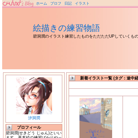
ホーム
プロフ
日記
イラスト
絵描きの練習物語
碧洞潤のイラスト練習したものをただただUPしていくも
新着イラスト一覧 (タグ：途中経
汐洞潤
プロフィール
碧洞潤(せきどう じゅん)といい
ます。基本絵の練習ばかりやっ