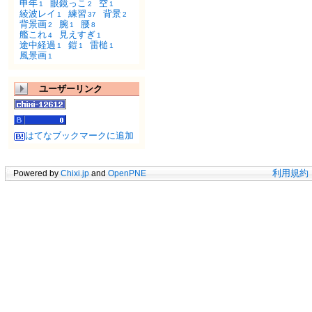
申年
眼鏡っこ
空
1
2
1
綾波レイ
練習
背景
1
37
2
背景画
腕
腰
2
1
8
艦これ
見えすぎ
4
1
途中経過
鎧
雷槌
1
1
1
風景画
1
ユーザーリンク
はてなブックマークに追加
Powered by
Chixi.jp
and
OpenPNE
利用規約