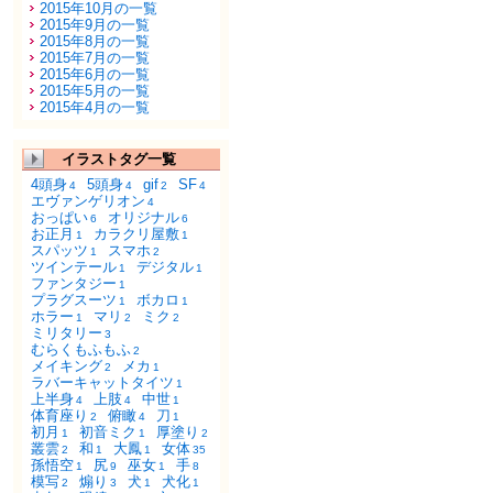
2015年10月の一覧
2015年9月の一覧
2015年8月の一覧
2015年7月の一覧
2015年6月の一覧
2015年5月の一覧
2015年4月の一覧
イラストタグ一覧
4頭身
5頭身
gif
SF
4
4
2
4
エヴァンゲリオン
4
おっぱい
オリジナル
6
6
お正月
カラクリ屋敷
1
1
スパッツ
スマホ
1
2
ツインテール
デジタル
1
1
ファンタジー
1
プラグスーツ
ボカロ
1
1
ホラー
マリ
ミク
1
2
2
ミリタリー
3
むらくもふもふ
2
メイキング
メカ
2
1
ラバーキャットタイツ
1
上半身
上肢
中世
4
4
1
体育座り
俯瞰
刀
2
4
1
初月
初音ミク
厚塗り
1
1
2
叢雲
和
大鳳
女体
2
1
1
35
孫悟空
尻
巫女
手
1
9
1
8
模写
煽り
犬
犬化
2
3
1
1