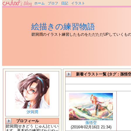
ホーム
プロフ
日記
イラスト
絵描きの練習物語
碧洞潤のイラスト練習したものをただただUPしていくも
新着イラスト一覧 (タグ：孫悟空
汐洞潤
プロフィール
孫悟空
碧洞潤(せきどう じゅん)といい
(2016年02月16日 21:34)
ます。基本絵の練習ばかりやっ