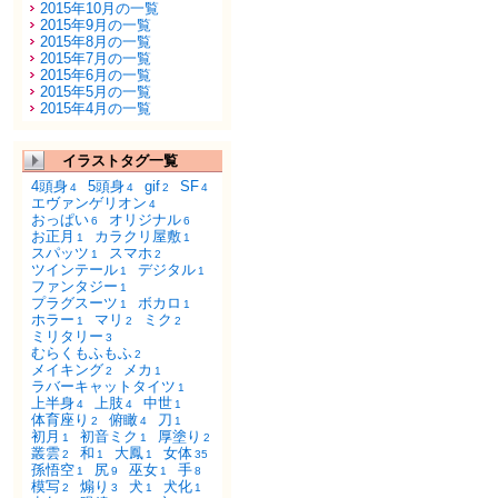
2015年10月の一覧
2015年9月の一覧
2015年8月の一覧
2015年7月の一覧
2015年6月の一覧
2015年5月の一覧
2015年4月の一覧
イラストタグ一覧
4頭身
5頭身
gif
SF
4
4
2
4
エヴァンゲリオン
4
おっぱい
オリジナル
6
6
お正月
カラクリ屋敷
1
1
スパッツ
スマホ
1
2
ツインテール
デジタル
1
1
ファンタジー
1
プラグスーツ
ボカロ
1
1
ホラー
マリ
ミク
1
2
2
ミリタリー
3
むらくもふもふ
2
メイキング
メカ
2
1
ラバーキャットタイツ
1
上半身
上肢
中世
4
4
1
体育座り
俯瞰
刀
2
4
1
初月
初音ミク
厚塗り
1
1
2
叢雲
和
大鳳
女体
2
1
1
35
孫悟空
尻
巫女
手
1
9
1
8
模写
煽り
犬
犬化
2
3
1
1