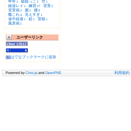
申年
眼鏡っこ
空
1
2
1
綾波レイ
練習
背景
1
37
2
背景画
腕
腰
2
1
8
艦これ
見えすぎ
4
1
途中経過
鎧
雷槌
1
1
1
風景画
1
ユーザーリンク
はてなブックマークに追加
Powered by
Chixi.jp
and
OpenPNE
利用規約