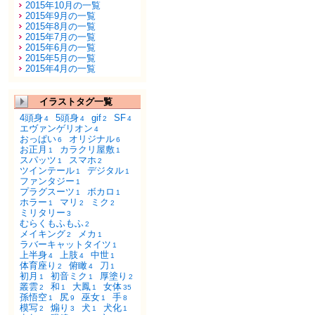
2015年10月の一覧
2015年9月の一覧
2015年8月の一覧
2015年7月の一覧
2015年6月の一覧
2015年5月の一覧
2015年4月の一覧
イラストタグ一覧
4頭身
5頭身
gif
SF
4
4
2
4
エヴァンゲリオン
4
おっぱい
オリジナル
6
6
お正月
カラクリ屋敷
1
1
スパッツ
スマホ
1
2
ツインテール
デジタル
1
1
ファンタジー
1
プラグスーツ
ボカロ
1
1
ホラー
マリ
ミク
1
2
2
ミリタリー
3
むらくもふもふ
2
メイキング
メカ
2
1
ラバーキャットタイツ
1
上半身
上肢
中世
4
4
1
体育座り
俯瞰
刀
2
4
1
初月
初音ミク
厚塗り
1
1
2
叢雲
和
大鳳
女体
2
1
1
35
孫悟空
尻
巫女
手
1
9
1
8
模写
煽り
犬
犬化
2
3
1
1