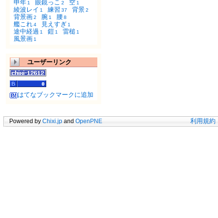
申年
眼鏡っこ
空
1
2
1
綾波レイ
練習
背景
1
37
2
背景画
腕
腰
2
1
8
艦これ
見えすぎ
4
1
途中経過
鎧
雷槌
1
1
1
風景画
1
ユーザーリンク
はてなブックマークに追加
Powered by
Chixi.jp
and
OpenPNE
利用規約