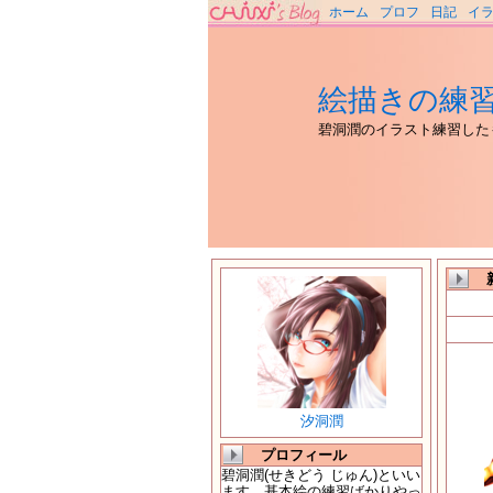
ホーム
プロフ
日記
イ
絵描きの練
碧洞潤のイラスト練習した
汐洞潤
プロフィール
碧洞潤(せきどう じゅん)といい
ます。基本絵の練習ばかりやっ