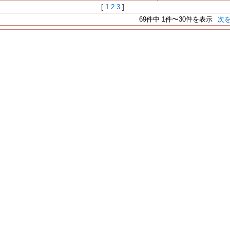
[ 1
2
3
]
69件中 1件〜30件を表示
次