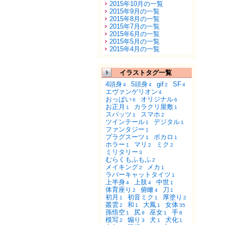
2015年10月の一覧
2015年9月の一覧
2015年8月の一覧
2015年7月の一覧
2015年6月の一覧
2015年5月の一覧
2015年4月の一覧
イラストタグ一覧
4頭身
5頭身
gif
SF
4
4
2
4
エヴァンゲリオン
4
おっぱい
オリジナル
6
6
お正月
カラクリ屋敷
1
1
スパッツ
スマホ
1
2
ツインテール
デジタル
1
1
ファンタジー
1
プラグスーツ
ボカロ
1
1
ホラー
マリ
ミク
1
2
2
ミリタリー
3
むらくもふもふ
2
メイキング
メカ
2
1
ラバーキャットタイツ
1
上半身
上肢
中世
4
4
1
体育座り
俯瞰
刀
2
4
1
初月
初音ミク
厚塗り
1
1
2
叢雲
和
大鳳
女体
2
1
1
35
孫悟空
尻
巫女
手
1
9
1
8
模写
煽り
犬
犬化
2
3
1
1