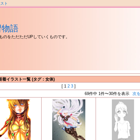
ラスト
習物語
ものをただただUPしていくものです。
新着イラスト一覧 (タグ：女体)
[ 1
2
3
]
69件中 1件〜30件を表示
次