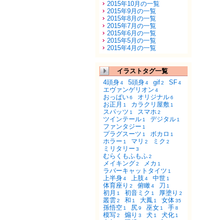
2015年10月の一覧
2015年9月の一覧
2015年8月の一覧
2015年7月の一覧
2015年6月の一覧
2015年5月の一覧
2015年4月の一覧
イラストタグ一覧
4頭身
5頭身
gif
SF
4
4
2
4
エヴァンゲリオン
4
おっぱい
オリジナル
6
6
お正月
カラクリ屋敷
1
1
スパッツ
スマホ
1
2
ツインテール
デジタル
1
1
ファンタジー
1
プラグスーツ
ボカロ
1
1
ホラー
マリ
ミク
1
2
2
ミリタリー
3
むらくもふもふ
2
メイキング
メカ
2
1
ラバーキャットタイツ
1
上半身
上肢
中世
4
4
1
体育座り
俯瞰
刀
2
4
1
初月
初音ミク
厚塗り
1
1
2
叢雲
和
大鳳
女体
2
1
1
35
孫悟空
尻
巫女
手
1
9
1
8
模写
煽り
犬
犬化
2
3
1
1