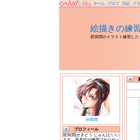
ホーム
プロフ
日記
イ
絵描きの練
碧洞潤のイラスト練習した
汐洞潤
プロフィール
碧洞潤(せきどう じゅん)といい
ます。基本絵の練習ばかりやっ