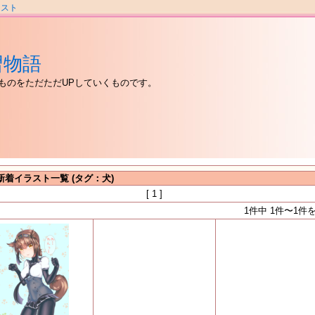
ラスト
習物語
ものをただただUPしていくものです。
新着イラスト一覧 (タグ：犬)
[ 1 ]
1件中 1件〜1件