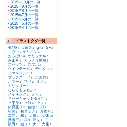
2015年10月の一覧
2015年9月の一覧
2015年8月の一覧
2015年7月の一覧
2015年6月の一覧
2015年5月の一覧
2015年4月の一覧
イラストタグ一覧
4頭身
5頭身
gif
SF
4
4
2
4
エヴァンゲリオン
4
おっぱい
オリジナル
6
6
お正月
カラクリ屋敷
1
1
スパッツ
スマホ
1
2
ツインテール
デジタル
1
1
ファンタジー
1
プラグスーツ
ボカロ
1
1
ホラー
マリ
ミク
1
2
2
ミリタリー
3
むらくもふもふ
2
メイキング
メカ
2
1
ラバーキャットタイツ
1
上半身
上肢
中世
4
4
1
体育座り
俯瞰
刀
2
4
1
初月
初音ミク
厚塗り
1
1
2
叢雲
和
大鳳
女体
2
1
1
35
孫悟空
尻
巫女
手
1
9
1
8
模写
煽り
犬
犬化
2
3
1
1