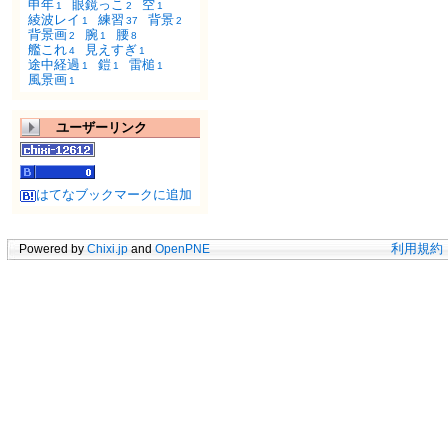
申年
眼鏡っこ
空
1
2
1
綾波レイ
練習
背景
1
37
2
背景画
腕
腰
2
1
8
艦これ
見えすぎ
4
1
途中経過
鎧
雷槌
1
1
1
風景画
1
ユーザーリンク
はてなブックマークに追加
Powered by
Chixi.jp
and
OpenPNE
利用規約