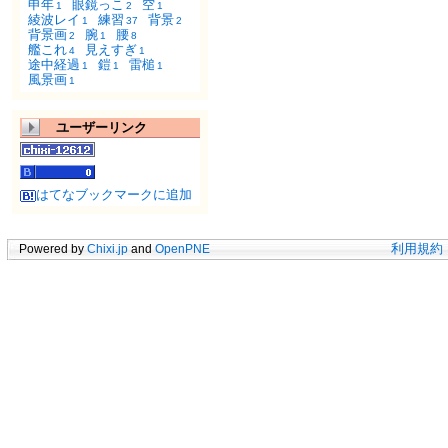
申年
眼鏡っこ
空
1
2
1
綾波レイ
練習
背景
1
37
2
背景画
腕
腰
2
1
8
艦これ
見えすぎ
4
1
途中経過
鎧
雷槌
1
1
1
風景画
1
ユーザーリンク
はてなブックマークに追加
Powered by
Chixi.jp
and
OpenPNE
利用規約