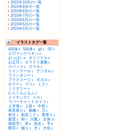
2015年10月の一覧
2015年9月の一覧
2015年8月の一覧
2015年7月の一覧
2015年6月の一覧
2015年5月の一覧
2015年4月の一覧
イラストタグ一覧
4頭身
5頭身
gif
SF
4
4
2
4
エヴァンゲリオン
4
おっぱい
オリジナル
6
6
お正月
カラクリ屋敷
1
1
スパッツ
スマホ
1
2
ツインテール
デジタル
1
1
ファンタジー
1
プラグスーツ
ボカロ
1
1
ホラー
マリ
ミク
1
2
2
ミリタリー
3
むらくもふもふ
2
メイキング
メカ
2
1
ラバーキャットタイツ
1
上半身
上肢
中世
4
4
1
体育座り
俯瞰
刀
2
4
1
初月
初音ミク
厚塗り
1
1
2
叢雲
和
大鳳
女体
2
1
1
35
孫悟空
尻
巫女
手
1
9
1
8
模写
煽り
犬
犬化
2
3
1
1