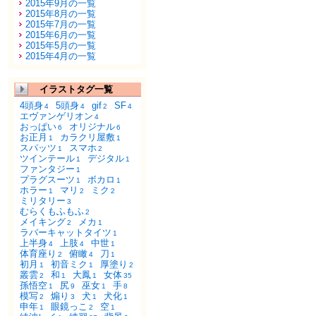
2015年9月の一覧
2015年8月の一覧
2015年7月の一覧
2015年6月の一覧
2015年5月の一覧
2015年4月の一覧
イラストタグ一覧
4頭身
5頭身
gif
SF
4
4
2
4
エヴァンゲリオン
4
おっぱい
オリジナル
6
6
お正月
カラクリ屋敷
1
1
スパッツ
スマホ
1
2
ツインテール
デジタル
1
1
ファンタジー
1
プラグスーツ
ボカロ
1
1
ホラー
マリ
ミク
1
2
2
ミリタリー
3
むらくもふもふ
2
メイキング
メカ
2
1
ラバーキャットタイツ
1
上半身
上肢
中世
4
4
1
体育座り
俯瞰
刀
2
4
1
初月
初音ミク
厚塗り
1
1
2
叢雲
和
大鳳
女体
2
1
1
35
孫悟空
尻
巫女
手
1
9
1
8
模写
煽り
犬
犬化
2
3
1
1
申年
眼鏡っこ
空
1
2
1