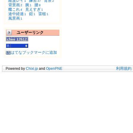
綾波レイ
練習
背景
1
37
2
背景画
腕
腰
2
1
8
艦これ
見えすぎ
4
1
途中経過
鎧
雷槌
1
1
1
風景画
1
ユーザーリンク
はてなブックマークに追加
Powered by
Chixi.jp
and
OpenPNE
利用規約