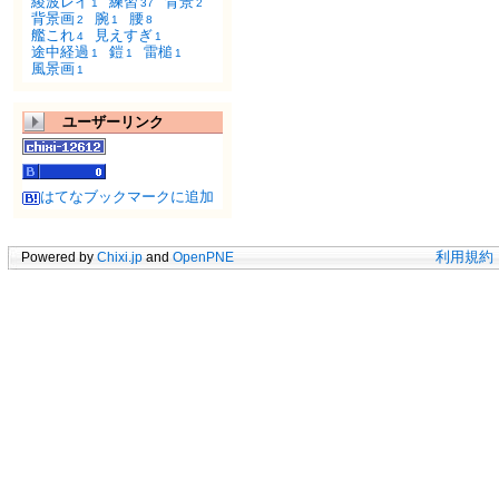
綾波レイ
練習
背景
1
37
2
背景画
腕
腰
2
1
8
艦これ
見えすぎ
4
1
途中経過
鎧
雷槌
1
1
1
風景画
1
ユーザーリンク
はてなブックマークに追加
Powered by
Chixi.jp
and
OpenPNE
利用規約