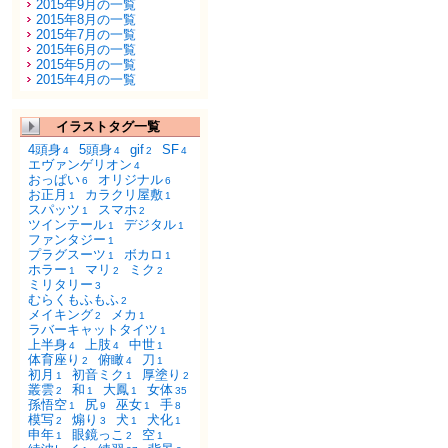
2015年9月の一覧
2015年8月の一覧
2015年7月の一覧
2015年6月の一覧
2015年5月の一覧
2015年4月の一覧
イラストタグ一覧
4頭身
5頭身
gif
SF
4
4
2
4
エヴァンゲリオン
4
おっぱい
オリジナル
6
6
お正月
カラクリ屋敷
1
1
スパッツ
スマホ
1
2
ツインテール
デジタル
1
1
ファンタジー
1
プラグスーツ
ボカロ
1
1
ホラー
マリ
ミク
1
2
2
ミリタリー
3
むらくもふもふ
2
メイキング
メカ
2
1
ラバーキャットタイツ
1
上半身
上肢
中世
4
4
1
体育座り
俯瞰
刀
2
4
1
初月
初音ミク
厚塗り
1
1
2
叢雲
和
大鳳
女体
2
1
1
35
孫悟空
尻
巫女
手
1
9
1
8
模写
煽り
犬
犬化
2
3
1
1
申年
眼鏡っこ
空
1
2
1