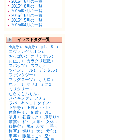
2015年9月の一覧
2015年8月の一覧
2015年7月の一覧
2015年6月の一覧
2015年5月の一覧
2015年4月の一覧
イラストタグ一覧
4頭身
5頭身
gif
SF
4
4
2
4
エヴァンゲリオン
4
おっぱい
オリジナル
6
6
お正月
カラクリ屋敷
1
1
スパッツ
スマホ
1
2
ツインテール
デジタル
1
1
ファンタジー
1
プラグスーツ
ボカロ
1
1
ホラー
マリ
ミク
1
2
2
ミリタリー
3
むらくもふもふ
2
メイキング
メカ
2
1
ラバーキャットタイツ
1
上半身
上肢
中世
4
4
1
体育座り
俯瞰
刀
2
4
1
初月
初音ミク
厚塗り
1
1
2
叢雲
和
大鳳
女体
2
1
1
35
孫悟空
尻
巫女
手
1
9
1
8
模写
煽り
犬
犬化
2
3
1
1
申年
眼鏡っこ
空
1
2
1