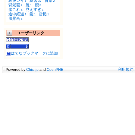
綾波レイ
練習
背景
1
37
2
背景画
腕
腰
2
1
8
艦これ
見えすぎ
4
1
途中経過
鎧
雷槌
1
1
1
風景画
1
ユーザーリンク
はてなブックマークに追加
Powered by
Chixi.jp
and
OpenPNE
利用規約