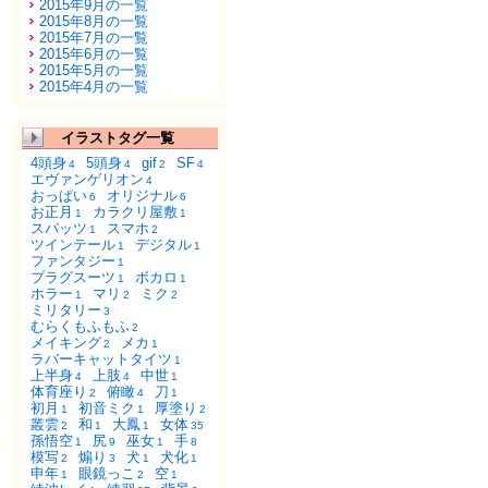
2015年9月の一覧
2015年8月の一覧
2015年7月の一覧
2015年6月の一覧
2015年5月の一覧
2015年4月の一覧
イラストタグ一覧
4頭身
5頭身
gif
SF
4
4
2
4
エヴァンゲリオン
4
おっぱい
オリジナル
6
6
お正月
カラクリ屋敷
1
1
スパッツ
スマホ
1
2
ツインテール
デジタル
1
1
ファンタジー
1
プラグスーツ
ボカロ
1
1
ホラー
マリ
ミク
1
2
2
ミリタリー
3
むらくもふもふ
2
メイキング
メカ
2
1
ラバーキャットタイツ
1
上半身
上肢
中世
4
4
1
体育座り
俯瞰
刀
2
4
1
初月
初音ミク
厚塗り
1
1
2
叢雲
和
大鳳
女体
2
1
1
35
孫悟空
尻
巫女
手
1
9
1
8
模写
煽り
犬
犬化
2
3
1
1
申年
眼鏡っこ
空
1
2
1