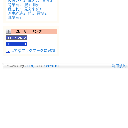
綾波レイ
練習
背景
1
37
2
背景画
腕
腰
2
1
8
艦これ
見えすぎ
4
1
途中経過
鎧
雷槌
1
1
1
風景画
1
ユーザーリンク
はてなブックマークに追加
Powered by
Chixi.jp
and
OpenPNE
利用規約