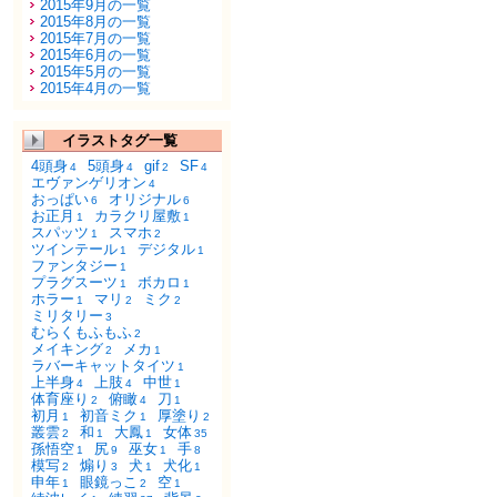
2015年9月の一覧
2015年8月の一覧
2015年7月の一覧
2015年6月の一覧
2015年5月の一覧
2015年4月の一覧
イラストタグ一覧
4頭身
5頭身
gif
SF
4
4
2
4
エヴァンゲリオン
4
おっぱい
オリジナル
6
6
お正月
カラクリ屋敷
1
1
スパッツ
スマホ
1
2
ツインテール
デジタル
1
1
ファンタジー
1
プラグスーツ
ボカロ
1
1
ホラー
マリ
ミク
1
2
2
ミリタリー
3
むらくもふもふ
2
メイキング
メカ
2
1
ラバーキャットタイツ
1
上半身
上肢
中世
4
4
1
体育座り
俯瞰
刀
2
4
1
初月
初音ミク
厚塗り
1
1
2
叢雲
和
大鳳
女体
2
1
1
35
孫悟空
尻
巫女
手
1
9
1
8
模写
煽り
犬
犬化
2
3
1
1
申年
眼鏡っこ
空
1
2
1