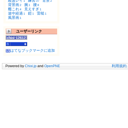
綾波レイ
練習
背景
1
37
2
背景画
腕
腰
2
1
8
艦これ
見えすぎ
4
1
途中経過
鎧
雷槌
1
1
1
風景画
1
ユーザーリンク
はてなブックマークに追加
Powered by
Chixi.jp
and
OpenPNE
利用規約