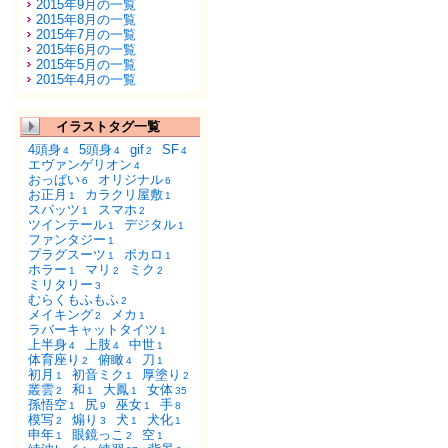
2015年9月の一覧
2015年8月の一覧
2015年7月の一覧
2015年6月の一覧
2015年5月の一覧
2015年4月の一覧
イラストタグ一覧
4頭身
5頭身
gif
SF
4
4
2
4
エヴァンゲリオン
4
おっぱい
オリジナル
6
6
お正月
カラクリ屋敷
1
1
スパッツ
スマホ
1
2
ツインテール
デジタル
1
1
ファンタジー
1
プラグスーツ
ボカロ
1
1
ホラー
マリ
ミク
1
2
2
ミリタリー
3
むらくもふもふ
2
メイキング
メカ
2
1
ラバーキャットタイツ
1
上半身
上肢
中世
4
4
1
体育座り
俯瞰
刀
2
4
1
初月
初音ミク
厚塗り
1
1
2
叢雲
和
大鳳
女体
2
1
1
35
孫悟空
尻
巫女
手
1
9
1
8
模写
煽り
犬
犬化
2
3
1
1
申年
眼鏡っこ
空
1
2
1