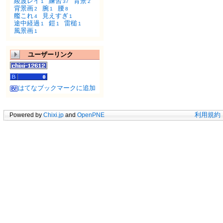
綾波レイ
練習
背景
1
37
2
背景画
腕
腰
2
1
8
艦これ
見えすぎ
4
1
途中経過
鎧
雷槌
1
1
1
風景画
1
ユーザーリンク
はてなブックマークに追加
Powered by
Chixi.jp
and
OpenPNE
利用規約