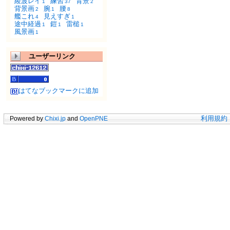
綾波レイ
練習
背景
1
37
2
背景画
腕
腰
2
1
8
艦これ
見えすぎ
4
1
途中経過
鎧
雷槌
1
1
1
風景画
1
ユーザーリンク
はてなブックマークに追加
Powered by
Chixi.jp
and
OpenPNE
利用規約