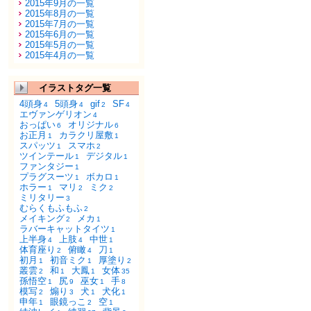
2015年9月の一覧
2015年8月の一覧
2015年7月の一覧
2015年6月の一覧
2015年5月の一覧
2015年4月の一覧
イラストタグ一覧
4頭身
5頭身
gif
SF
4
4
2
4
エヴァンゲリオン
4
おっぱい
オリジナル
6
6
お正月
カラクリ屋敷
1
1
スパッツ
スマホ
1
2
ツインテール
デジタル
1
1
ファンタジー
1
プラグスーツ
ボカロ
1
1
ホラー
マリ
ミク
1
2
2
ミリタリー
3
むらくもふもふ
2
メイキング
メカ
2
1
ラバーキャットタイツ
1
上半身
上肢
中世
4
4
1
体育座り
俯瞰
刀
2
4
1
初月
初音ミク
厚塗り
1
1
2
叢雲
和
大鳳
女体
2
1
1
35
孫悟空
尻
巫女
手
1
9
1
8
模写
煽り
犬
犬化
2
3
1
1
申年
眼鏡っこ
空
1
2
1