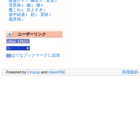
綾波レイ
練習
背景
1
37
2
背景画
腕
腰
2
1
8
艦これ
見えすぎ
4
1
途中経過
鎧
雷槌
1
1
1
風景画
1
ユーザーリンク
はてなブックマークに追加
Powered by
Chixi.jp
and
OpenPNE
利用規約