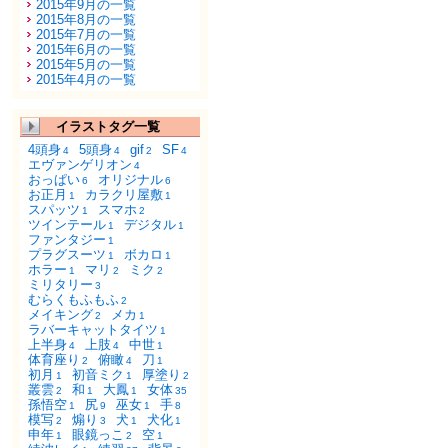
2015年9月の一覧
2015年8月の一覧
2015年7月の一覧
2015年6月の一覧
2015年5月の一覧
2015年4月の一覧
イラストタグ一覧
4頭身
5頭身
gif
SF
4
4
2
4
エヴァンゲリオン
4
おっぱい
オリジナル
6
6
お正月
カラクリ屋敷
1
1
スパッツ
スマホ
1
2
ツインテール
デジタル
1
1
ファンタジー
1
プラグスーツ
ボカロ
1
1
ホラー
マリ
ミク
1
2
2
ミリタリー
3
むらくもふもふ
2
メイキング
メカ
2
1
ラバーキャットタイツ
1
上半身
上肢
中世
4
4
1
体育座り
俯瞰
刀
2
4
1
初月
初音ミク
厚塗り
1
1
2
叢雲
和
大鳳
女体
2
1
1
35
孫悟空
尻
巫女
手
1
9
1
8
模写
煽り
犬
犬化
2
3
1
1
申年
眼鏡っこ
空
1
2
1