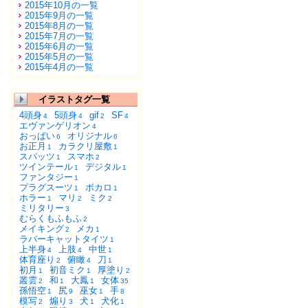
2015年10月の一覧
2015年9月の一覧
2015年8月の一覧
2015年7月の一覧
2015年6月の一覧
2015年5月の一覧
2015年4月の一覧
イラストタグ一覧
4頭身
5頭身
gif
SF
4
4
2
4
エヴァンゲリオン
4
おっぱい
オリジナル
6
6
お正月
カラクリ屋敷
1
1
スパッツ
スマホ
1
2
ツインテール
デジタル
1
1
ファンタジー
1
プラグスーツ
ボカロ
1
1
ホラー
マリ
ミク
1
2
2
ミリタリー
3
むらくもふもふ
2
メイキング
メカ
2
1
ラバーキャットタイツ
1
上半身
上肢
中世
4
4
1
体育座り
俯瞰
刀
2
4
1
初月
初音ミク
厚塗り
1
1
2
叢雲
和
大鳳
女体
2
1
1
35
孫悟空
尻
巫女
手
1
9
1
8
模写
煽り
犬
犬化
2
3
1
1