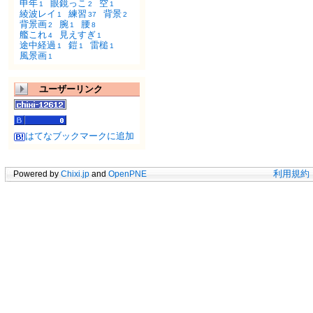
申年
眼鏡っこ
空
1
2
1
綾波レイ
練習
背景
1
37
2
背景画
腕
腰
2
1
8
艦これ
見えすぎ
4
1
途中経過
鎧
雷槌
1
1
1
風景画
1
ユーザーリンク
はてなブックマークに追加
Powered by
Chixi.jp
and
OpenPNE
利用規約