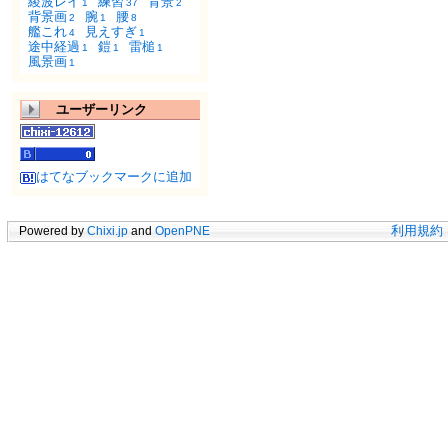
綾波レイ
練習
背景
1
37
2
背景画
腕
腰
2
1
8
艦これ
見えすぎ
4
1
途中経過
鎧
雷槌
1
1
1
風景画
1
ユーザーリンク
はてなブックマークに追加
Powered by
Chixi.jp
and
OpenPNE
利用規約