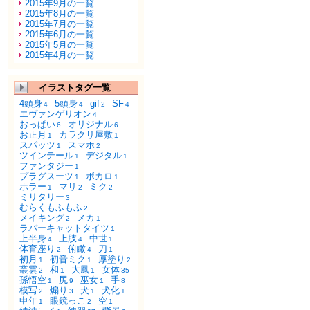
2015年9月の一覧
2015年8月の一覧
2015年7月の一覧
2015年6月の一覧
2015年5月の一覧
2015年4月の一覧
イラストタグ一覧
4頭身
5頭身
gif
SF
4
4
2
4
エヴァンゲリオン
4
おっぱい
オリジナル
6
6
お正月
カラクリ屋敷
1
1
スパッツ
スマホ
1
2
ツインテール
デジタル
1
1
ファンタジー
1
プラグスーツ
ボカロ
1
1
ホラー
マリ
ミク
1
2
2
ミリタリー
3
むらくもふもふ
2
メイキング
メカ
2
1
ラバーキャットタイツ
1
上半身
上肢
中世
4
4
1
体育座り
俯瞰
刀
2
4
1
初月
初音ミク
厚塗り
1
1
2
叢雲
和
大鳳
女体
2
1
1
35
孫悟空
尻
巫女
手
1
9
1
8
模写
煽り
犬
犬化
2
3
1
1
申年
眼鏡っこ
空
1
2
1