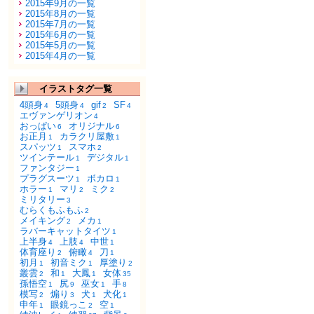
2015年9月の一覧
2015年8月の一覧
2015年7月の一覧
2015年6月の一覧
2015年5月の一覧
2015年4月の一覧
イラストタグ一覧
4頭身
5頭身
gif
SF
4
4
2
4
エヴァンゲリオン
4
おっぱい
オリジナル
6
6
お正月
カラクリ屋敷
1
1
スパッツ
スマホ
1
2
ツインテール
デジタル
1
1
ファンタジー
1
プラグスーツ
ボカロ
1
1
ホラー
マリ
ミク
1
2
2
ミリタリー
3
むらくもふもふ
2
メイキング
メカ
2
1
ラバーキャットタイツ
1
上半身
上肢
中世
4
4
1
体育座り
俯瞰
刀
2
4
1
初月
初音ミク
厚塗り
1
1
2
叢雲
和
大鳳
女体
2
1
1
35
孫悟空
尻
巫女
手
1
9
1
8
模写
煽り
犬
犬化
2
3
1
1
申年
眼鏡っこ
空
1
2
1