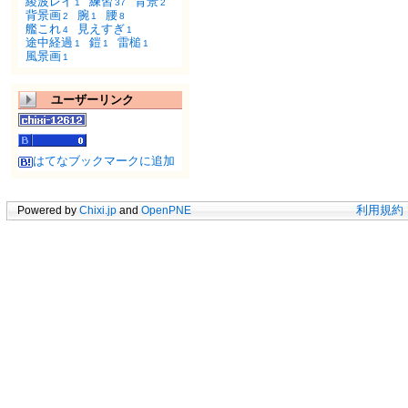
綾波レイ
練習
背景
1
37
2
背景画
腕
腰
2
1
8
艦これ
見えすぎ
4
1
途中経過
鎧
雷槌
1
1
1
風景画
1
ユーザーリンク
はてなブックマークに追加
Powered by
Chixi.jp
and
OpenPNE
利用規約