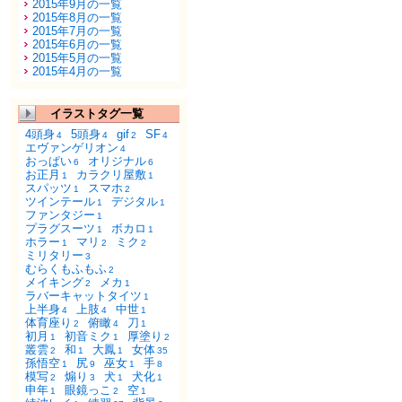
2015年9月の一覧
2015年8月の一覧
2015年7月の一覧
2015年6月の一覧
2015年5月の一覧
2015年4月の一覧
イラストタグ一覧
4頭身
5頭身
gif
SF
4
4
2
4
エヴァンゲリオン
4
おっぱい
オリジナル
6
6
お正月
カラクリ屋敷
1
1
スパッツ
スマホ
1
2
ツインテール
デジタル
1
1
ファンタジー
1
プラグスーツ
ボカロ
1
1
ホラー
マリ
ミク
1
2
2
ミリタリー
3
むらくもふもふ
2
メイキング
メカ
2
1
ラバーキャットタイツ
1
上半身
上肢
中世
4
4
1
体育座り
俯瞰
刀
2
4
1
初月
初音ミク
厚塗り
1
1
2
叢雲
和
大鳳
女体
2
1
1
35
孫悟空
尻
巫女
手
1
9
1
8
模写
煽り
犬
犬化
2
3
1
1
申年
眼鏡っこ
空
1
2
1