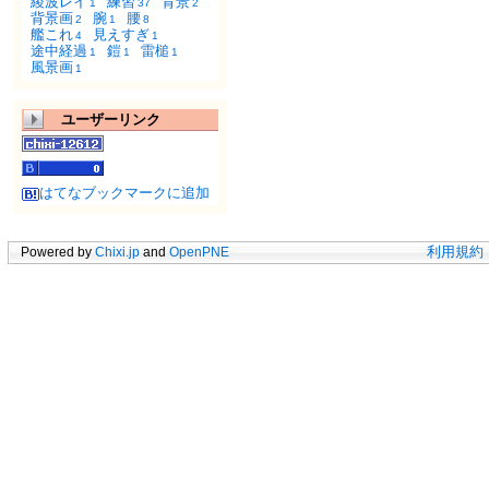
綾波レイ
練習
背景
1
37
2
背景画
腕
腰
2
1
8
艦これ
見えすぎ
4
1
途中経過
鎧
雷槌
1
1
1
風景画
1
ユーザーリンク
はてなブックマークに追加
Powered by
Chixi.jp
and
OpenPNE
利用規約