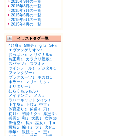
2015年9月の一覧
2015年8月の一覧
2015年7月の一覧
2015年6月の一覧
2015年5月の一覧
2015年4月の一覧
イラストタグ一覧
4頭身
5頭身
gif
SF
4
4
2
4
エヴァンゲリオン
4
おっぱい
オリジナル
6
6
お正月
カラクリ屋敷
1
1
スパッツ
スマホ
1
2
ツインテール
デジタル
1
1
ファンタジー
1
プラグスーツ
ボカロ
1
1
ホラー
マリ
ミク
1
2
2
ミリタリー
3
むらくもふもふ
2
メイキング
メカ
2
1
ラバーキャットタイツ
1
上半身
上肢
中世
4
4
1
体育座り
俯瞰
刀
2
4
1
初月
初音ミク
厚塗り
1
1
2
叢雲
和
大鳳
女体
2
1
1
35
孫悟空
尻
巫女
手
1
9
1
8
模写
煽り
犬
犬化
2
3
1
1
申年
眼鏡っこ
空
1
2
1