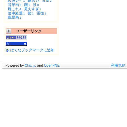
綾波レイ
練習
背景
1
37
2
背景画
腕
腰
2
1
8
艦これ
見えすぎ
4
1
途中経過
鎧
雷槌
1
1
1
風景画
1
ユーザーリンク
はてなブックマークに追加
Powered by
Chixi.jp
and
OpenPNE
利用規約