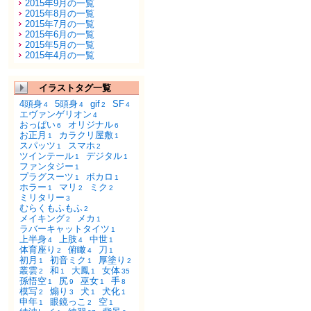
2015年9月の一覧
2015年8月の一覧
2015年7月の一覧
2015年6月の一覧
2015年5月の一覧
2015年4月の一覧
イラストタグ一覧
4頭身
5頭身
gif
SF
4
4
2
4
エヴァンゲリオン
4
おっぱい
オリジナル
6
6
お正月
カラクリ屋敷
1
1
スパッツ
スマホ
1
2
ツインテール
デジタル
1
1
ファンタジー
1
プラグスーツ
ボカロ
1
1
ホラー
マリ
ミク
1
2
2
ミリタリー
3
むらくもふもふ
2
メイキング
メカ
2
1
ラバーキャットタイツ
1
上半身
上肢
中世
4
4
1
体育座り
俯瞰
刀
2
4
1
初月
初音ミク
厚塗り
1
1
2
叢雲
和
大鳳
女体
2
1
1
35
孫悟空
尻
巫女
手
1
9
1
8
模写
煽り
犬
犬化
2
3
1
1
申年
眼鏡っこ
空
1
2
1