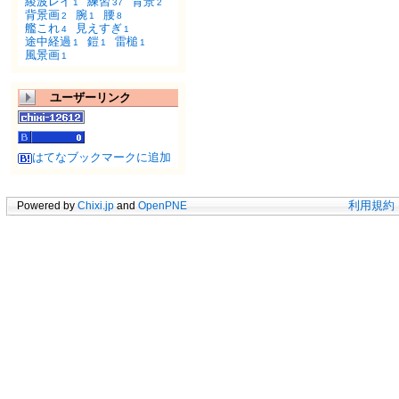
綾波レイ
練習
背景
1
37
2
背景画
腕
腰
2
1
8
艦これ
見えすぎ
4
1
途中経過
鎧
雷槌
1
1
1
風景画
1
ユーザーリンク
はてなブックマークに追加
Powered by
Chixi.jp
and
OpenPNE
利用規約