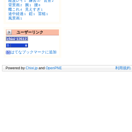
綾波レイ
練習
背景
1
37
2
背景画
腕
腰
2
1
8
艦これ
見えすぎ
4
1
途中経過
鎧
雷槌
1
1
1
風景画
1
ユーザーリンク
はてなブックマークに追加
Powered by
Chixi.jp
and
OpenPNE
利用規約