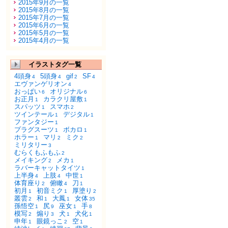
2015年9月の一覧
2015年8月の一覧
2015年7月の一覧
2015年6月の一覧
2015年5月の一覧
2015年4月の一覧
イラストタグ一覧
4頭身
5頭身
gif
SF
4
4
2
4
エヴァンゲリオン
4
おっぱい
オリジナル
6
6
お正月
カラクリ屋敷
1
1
スパッツ
スマホ
1
2
ツインテール
デジタル
1
1
ファンタジー
1
プラグスーツ
ボカロ
1
1
ホラー
マリ
ミク
1
2
2
ミリタリー
3
むらくもふもふ
2
メイキング
メカ
2
1
ラバーキャットタイツ
1
上半身
上肢
中世
4
4
1
体育座り
俯瞰
刀
2
4
1
初月
初音ミク
厚塗り
1
1
2
叢雲
和
大鳳
女体
2
1
1
35
孫悟空
尻
巫女
手
1
9
1
8
模写
煽り
犬
犬化
2
3
1
1
申年
眼鏡っこ
空
1
2
1