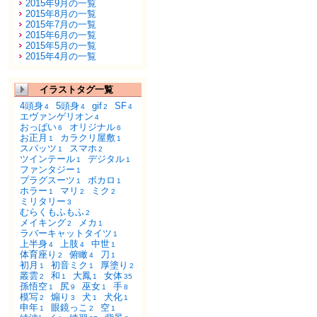
2015年9月の一覧
2015年8月の一覧
2015年7月の一覧
2015年6月の一覧
2015年5月の一覧
2015年4月の一覧
イラストタグ一覧
4頭身
5頭身
gif
SF
4
4
2
4
エヴァンゲリオン
4
おっぱい
オリジナル
6
6
お正月
カラクリ屋敷
1
1
スパッツ
スマホ
1
2
ツインテール
デジタル
1
1
ファンタジー
1
プラグスーツ
ボカロ
1
1
ホラー
マリ
ミク
1
2
2
ミリタリー
3
むらくもふもふ
2
メイキング
メカ
2
1
ラバーキャットタイツ
1
上半身
上肢
中世
4
4
1
体育座り
俯瞰
刀
2
4
1
初月
初音ミク
厚塗り
1
1
2
叢雲
和
大鳳
女体
2
1
1
35
孫悟空
尻
巫女
手
1
9
1
8
模写
煽り
犬
犬化
2
3
1
1
申年
眼鏡っこ
空
1
2
1