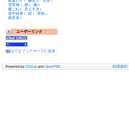
綾波レイ
練習
背景
1
37
2
背景画
腕
腰
2
1
8
艦これ
見えすぎ
4
1
途中経過
鎧
雷槌
1
1
1
風景画
1
ユーザーリンク
はてなブックマークに追加
Powered by
Chixi.jp
and
OpenPNE
利用規約