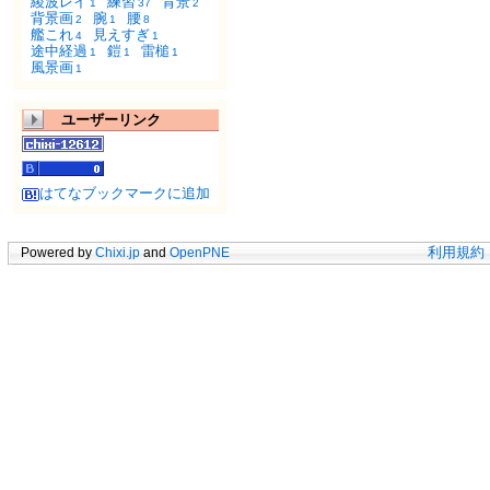
綾波レイ
練習
背景
1
37
2
背景画
腕
腰
2
1
8
艦これ
見えすぎ
4
1
途中経過
鎧
雷槌
1
1
1
風景画
1
ユーザーリンク
はてなブックマークに追加
Powered by
Chixi.jp
and
OpenPNE
利用規約