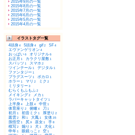
2015年9月の一覧
2015年8月の一覧
2015年7月の一覧
2015年6月の一覧
2015年5月の一覧
2015年4月の一覧
イラストタグ一覧
4頭身
5頭身
gif
SF
4
4
2
4
エヴァンゲリオン
4
おっぱい
オリジナル
6
6
お正月
カラクリ屋敷
1
1
スパッツ
スマホ
1
2
ツインテール
デジタル
1
1
ファンタジー
1
プラグスーツ
ボカロ
1
1
ホラー
マリ
ミク
1
2
2
ミリタリー
3
むらくもふもふ
2
メイキング
メカ
2
1
ラバーキャットタイツ
1
上半身
上肢
中世
4
4
1
体育座り
俯瞰
刀
2
4
1
初月
初音ミク
厚塗り
1
1
2
叢雲
和
大鳳
女体
2
1
1
35
孫悟空
尻
巫女
手
1
9
1
8
模写
煽り
犬
犬化
2
3
1
1
申年
眼鏡っこ
空
1
2
1