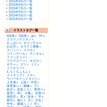
2015年9月の一覧
2015年8月の一覧
2015年7月の一覧
2015年6月の一覧
2015年5月の一覧
2015年4月の一覧
イラストタグ一覧
4頭身
5頭身
gif
SF
4
4
2
4
エヴァンゲリオン
4
おっぱい
オリジナル
6
6
お正月
カラクリ屋敷
1
1
スパッツ
スマホ
1
2
ツインテール
デジタル
1
1
ファンタジー
1
プラグスーツ
ボカロ
1
1
ホラー
マリ
ミク
1
2
2
ミリタリー
3
むらくもふもふ
2
メイキング
メカ
2
1
ラバーキャットタイツ
1
上半身
上肢
中世
4
4
1
体育座り
俯瞰
刀
2
4
1
初月
初音ミク
厚塗り
1
1
2
叢雲
和
大鳳
女体
2
1
1
35
孫悟空
尻
巫女
手
1
9
1
8
模写
煽り
犬
犬化
2
3
1
1
申年
眼鏡っこ
空
1
2
1