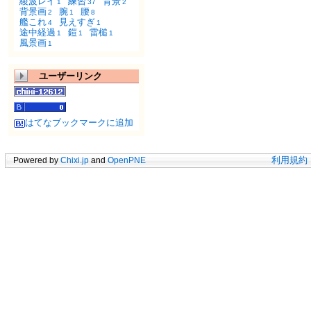
綾波レイ
練習
背景
1
37
2
背景画
腕
腰
2
1
8
艦これ
見えすぎ
4
1
途中経過
鎧
雷槌
1
1
1
風景画
1
ユーザーリンク
はてなブックマークに追加
Powered by
Chixi.jp
and
OpenPNE
利用規約