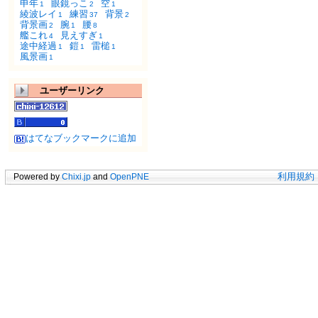
申年
眼鏡っこ
空
1
2
1
綾波レイ
練習
背景
1
37
2
背景画
腕
腰
2
1
8
艦これ
見えすぎ
4
1
途中経過
鎧
雷槌
1
1
1
風景画
1
ユーザーリンク
はてなブックマークに追加
Powered by
Chixi.jp
and
OpenPNE
利用規約