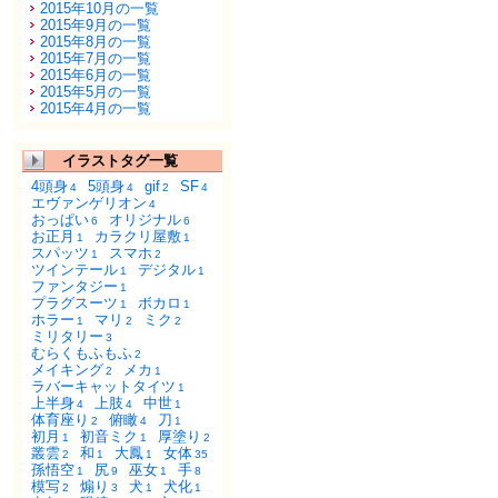
2015年10月の一覧
2015年9月の一覧
2015年8月の一覧
2015年7月の一覧
2015年6月の一覧
2015年5月の一覧
2015年4月の一覧
イラストタグ一覧
4頭身
5頭身
gif
SF
4
4
2
4
エヴァンゲリオン
4
おっぱい
オリジナル
6
6
お正月
カラクリ屋敷
1
1
スパッツ
スマホ
1
2
ツインテール
デジタル
1
1
ファンタジー
1
プラグスーツ
ボカロ
1
1
ホラー
マリ
ミク
1
2
2
ミリタリー
3
むらくもふもふ
2
メイキング
メカ
2
1
ラバーキャットタイツ
1
上半身
上肢
中世
4
4
1
体育座り
俯瞰
刀
2
4
1
初月
初音ミク
厚塗り
1
1
2
叢雲
和
大鳳
女体
2
1
1
35
孫悟空
尻
巫女
手
1
9
1
8
模写
煽り
犬
犬化
2
3
1
1