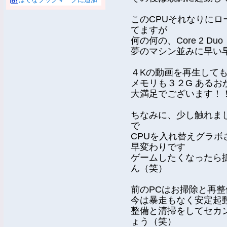
このCPUそれなりに
てますが
何の何の、Core 2 D
夢のマシン並みに早い
４Kの動画を再生して
メモリも３２G ある
大満足でございます！
ちなみに、少し触れま
で
CPUを入れ替えグラボ
早変わりです
ゲームしたくなったら
ん（笑）
前のPCはお掃除と再
今は暴走もなく安定起
整備と清掃をしてセカ
ょう（笑）