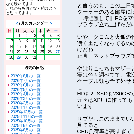
なく続いてます
と言うのも、この土日
これからも何となく続けよう
クーラーのある部屋に
と思ってます。
一時避難して旧PCを
＜
7月のカレンダー
＞
ブラウザ立ち上げただけ
日
月
火
水
木
金
土
1
2
3
4
5
6
いや、クロムと火狐の
7
8
9
10
11
12
13
凄く重たくなってるの
14
15
16
17
18
19
20
けどね
21
22
23
24
25
26
27
正直、ネットブラウズ
28
29
30
31
過去の日記
やはりこっちもマザー
実は色々調べてて、電
2026年8月の一覧
ケーブル類も全て外せて
2026年7月の一覧
2026年6月の一覧
こ
2026年5月の一覧
HDも2TSSDも230
2026年4月の一覧
2026年3月の一覧
元々はXP用に作って
2026年2月の一覧
います
2026年1月の一覧
2025年12月の一覧
2025年11月の一覧
サブだしこのままでい
2025年10月の一覧
見てると
2025年9月の一覧
2025年8月の一覧
CPU負荷率が高すぎて