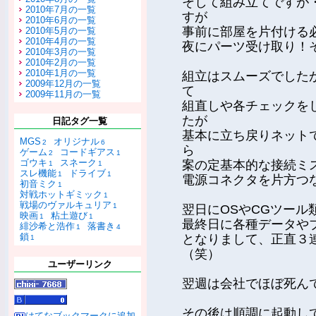
そして組み立てですが
2010年7月の一覧
すが
2010年6月の一覧
事前に部屋を片付ける
2010年5月の一覧
2010年4月の一覧
夜にパーツ受け取り！
2010年3月の一覧
2010年2月の一覧
2010年1月の一覧
組立はスムーズでした
2009年12月の一覧
て
2009年11月の一覧
組直しや各チェックを
たが
日記タグ一覧
基本に立ち戻りネット
MGS
オリジナル
2
6
ら
ゲーム
コードギアス
2
1
ゴウキ
スネーク
案の定基本的な接続ミ
1
1
スレ機能
ドライブ
1
1
電源コネクタを片方つ
初音ミク
1
対戦ホットギミック
1
戦場のヴァルキュリア
1
翌日にOSやCGツール
映画
粘土遊び
1
1
最終日に各種データや
緋沙希と浩作
落書き
1
4
鎖
となりまして、正直３
1
（笑）
ユーザーリンク
翌週は会社でほぼ死ん
その後は順調に起動し
はてなブックマークに追加